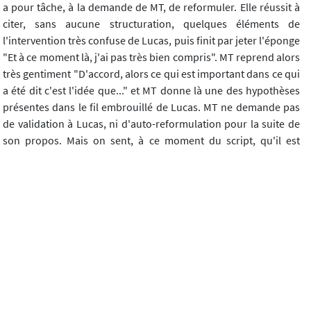
a pour tâche, à la demande de MT, de reformuler. Elle réussit à
citer, sans aucune structuration, quelques éléments de
l'intervention très confuse de Lucas, puis finit par jeter l'éponge
"Et à ce moment là, j'ai pas très bien compris". MT reprend alors
très gentiment "D'accord, alors ce qui est important dans ce qui
a été dit c'est l'idée que..." et MT donne là une des hypothèses
présentes dans le fil embrouillé de Lucas. MT ne demande pas
de validation à Lucas, ni d'auto-reformulation pour la suite de
son propos. Mais on sent, à ce moment du script, qu'il est
focalisé sur un objectif : il met tout en oeuvre pour que les
élèves se saisissent de la question qu'il leur propose à nouveau.
Certaines reformulations ne sont ni validées, ni reprises. Par
exemple, en 164, lorsqu'Eléonore se propose de reformuler
l'idée de Félix, qui a été très bref, il aurait été intéressant de
revenir à Félix pour voir si cela correspondait à son idée, ou si,
en se partant de la proposition d'Eléonore, Félix arrivait mieux à
mettre son propos en lumière.