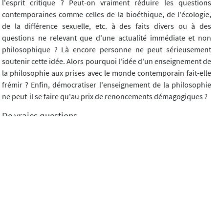
l'esprit critique ? Peut-on vraiment réduire les questions
contemporaines comme celles de la bioéthique, de l'écologie,
de la différence sexuelle, etc. à des faits divers ou à des
questions ne relevant que d'une actualité immédiate et non
philosophique ? Là encore personne ne peut sérieusement
soutenir cette idée. Alors pourquoi l'idée d'un enseignement de
la philosophie aux prises avec le monde contemporain fait-elle
frémir ? Enfin, démocratiser l'enseignement de la philosophie
ne peut-il se faire qu'au prix de renoncements démagogiques ?
De vraies questions
Si ces oppositions sont caricaturales, il n'en reste pas moins
que les questions qui les suscitent sont complexes et appellent
des réponses sans doute plus fines et réfléchies que celles dans
lesquelles nous ont enfermé des vieilles querelles, comme celle
des programmes. Les membres de l'ACIREPH partagent la
conviction qu'une évolution de notre enseignement est
nécessaire. Mais il faut réinterroger les limites et les finalités
que nous souhaitons donner à cette évolution. En ce sens, lors