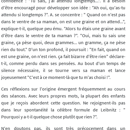
confidence : "Tu sais, j'ai attendu longtemps...". Il a besoin
d'être encouragé pour développer son idée : "Ah oui, qu'as-tu
attendu si longtemps ?". A. se concentre : " Quand on n'est pas
dans le ventre de sa maman, on est une graine et on attend...",
explique-t-il, quelque peu ému. "Alors tu étais une graine avant
d'être dans le ventre de ta maman ?". "Oui, mais tu sais une
graine, ça pèse quoi, deux grammes... un gramme, ça ne pèse
rien du tout." D'un ton profond, il poursuit : "En fait, quand on
est une graine, on n'est rien. ça fait bizarre d'être rien" déclare-
t-il, comme perdu dans ses pensées. Au bout d'un temps de
silence nécessaire, il se tourne vers sa maman et lance
joyeusement "C'est à ce moment-là que tu m'as choisi !".
Ces réflexions sur l'origine émergent fréquemment au cours
des séances. Avec leurs propres mots, la plupart des enfants
que je reçois abordent cette question. Ne rejoignent-ils pas
dans leur spontanéité la célèbre formule de Leibnitz : "
Pourquoi y a-t-il quelque chose plutôt que rien ?".
N'en doutons pas, ils sont très précocement dans un