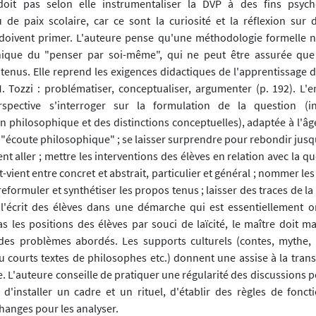
oit pas selon elle instrumentaliser la DVP à des fins psych
 de paix scolaire, car ce sont la curiosité et la réflexion sur 
doivent primer. L'auteure pense qu'une méthodologie formelle n
hique du "penser par soi-même", qui ne peut être assurée que
ntenus. Elle reprend les exigences didactiques de l'apprentissage 
 Tozzi : problématiser, conceptualiser, argumenter (p. 192). L'e
spective s'interroger sur la formulation de la question (i
n philosophique et des distinctions conceptuelles), adaptée à l'âg
"écoute philosophique" ; se laisser surprendre pour rebondir jusqu
nt aller ; mettre les interventions des élèves en relation avec la que
et-vient entre concret et abstrait, particulier et général ; nommer le
reformuler et synthétiser les propos tenus ; laisser des traces de la
 l'écrit des élèves dans une démarche qui est essentiellement or
s les positions des élèves par souci de laïcité, le maître doit ma
des problèmes abordés. Les supports culturels (contes, mythe, 
u courts textes de philosophes etc.) donnent une assise à la tran
e. L'auteure conseille de pratiquer une régularité des discussions p
 d'installer un cadre et un rituel, d'établir des règles de fonc
changes pour les analyser.