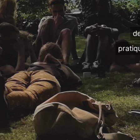
de
pratiq