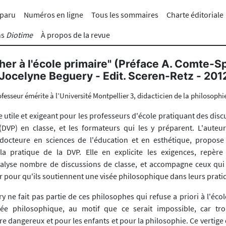
 paru
Numéros en ligne
Tous les sommaires
Charte éditoriale
ns
Diotime
À propos de la revue
her à l'école primaire" (Préface A. Comte-Sp
Jocelyne Beguery - Edit. Sceren-Retz - 201
ofesseur émérite à l’Université Montpellier 3, didacticien de la philosophi
 utile et exigeant pour les professeurs d'école pratiquant des disc
DVP) en classe, et les formateurs qui les y préparent. L'auteu
docteure en sciences de l'éducation et en esthétique, propose 
 pratique de la DVP. Elle en explicite les exigences, repère l
nalyse nombre de discussions de classe, et accompagne ceux qui
r pour qu'ils soutiennent une visée philosophique dans leurs prati
 ne fait pas partie de ces philosophes qui refuse a priori à l'éco
sée philosophique, au motif que ce serait impossible, car tro
re dangereux et pour les enfants et pour la philosophie. Ce vertige