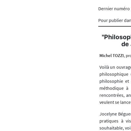
Dernier numéro
Pour publier da
"Philosop
de 
Michel TOZZI
, pr
Voilà un ouvrage
philosophique (
philosophie et 
méthodique à la
rencontrées, a
veulent se lance
Jocelyne Béguery
pratiques à vi
souhaitable, voi