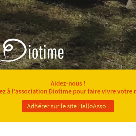
Aidez-nous !
z à l'association Diotime pour faire vivre votre 
Adhérer sur le site HelloAsso !