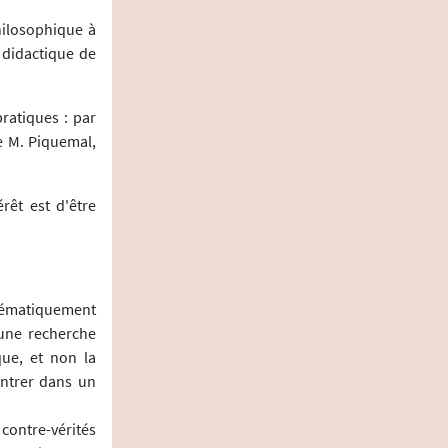
hilosophique à
 didactique de
ratiques : par
e M. Piquemal,
rêt est d'être
stématiquement
 une recherche
que, et non la
entrer dans un
 contre-vérités