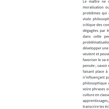
Le maître ne d
moralisation ou
problèmes qui 
visée philosop
critique des co
dégagées par M.
dans cette per
problématisatio
développer une 
veulent et peuve
favoriser le va-
pensée ; savoir 
faisant place à
n'influençant pa
philosophique 
voire phrases o
culture en class
apprentissages,
transcrire les é