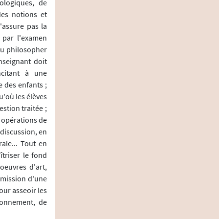
ologiques, de
des notions et
'assure pas la
 par l'examen
du philosopher
nseignant doit
ncitant à une
e des enfants ;
'où les élèves
stion traitée ;
s opérations de
 discussion, en
ale... Tout en
îtriser le fond
oeuvres d'art,
smission d'une
our asseoir les
tionnement, de