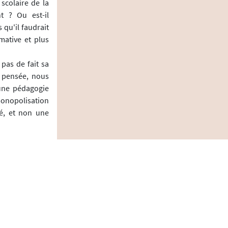
scolaire de la
t ? Ou est-il
 qu'il faudrait
mative et plus
pas de fait sa
e pensée, nous
 une pédagogie
 monopolisation
ué, et non une
les enfants ont
emmes moraux ;
nécessaire" (p.
 développement
 sinon par une
 formateurs et