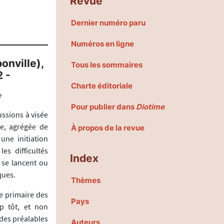
Revue
Dernier numéro paru
Numéros en ligne
onville),
Tous les sommaires
2 -
Charte éditoriale
e
Pour publier dans
Diotime
ussions à visée
re, agrégée de
À propos de la revue
une initiation
es difficultés
Index
 se lancent ou
ques.
Thèmes
le primaire des
Pays
p tôt, et non
 des préalables
Auteurs