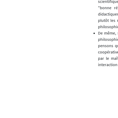
scientifiqu
"bonne rép
didactiquem
plutôt les
philosophi
De même, s'
philosophi
pensons qu
coopérative
par le maî
interaction
- Enfin pourquoi
très tôt l'expé
et pourquoi sou
219), alors que
moral de l'enfa
position philos
Ce sont là des 