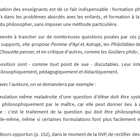
ation des enseignants est de ce fait indispensable : formation p
fs dans les problèmes abordés avec les enfants, et formation à la
 du philosopher, sans imposer une méthode particulière.
amenée à trancher sur de nombreuses questions posées par ces p
 supports, elle propose
Pomme d'Api
et
Astrap
i, les
Philofables
d
Chouette penser
, et en critique d'autres, comme les
Goûters philo
;
osition sont - comme tout point de vue - discutables. Leur inté
ilosophiquement, pédagogiquement et didactiquement.
avec l'auteure, on se demandera par exemple :
mulation même maladroite d'une question d'élève doit être sy
 philosophiquement par le maître, car elle peut donner lieu à
e : c'est le traitement de la question qui doit être philosophi
lle-même, même si certaines formulations font plus facilement 
.
ailleurs opportun (p. 152), dans le moment de la DVP, de rectifier des