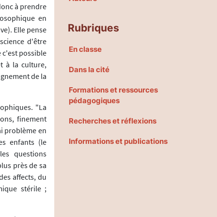
donc à prendre
ilosophique en
Rubriques
ve). Elle pense
science d'être
En classe
e c'est possible
à la culture,
Dans la cité
eignement de la
Formations et ressources
pédagogiques
sophiques. "La
ons, finement
Recherches et réflexions
rai problème en
Informations et publications
es enfants (le
les questions
plus près de sa
des affects, du
que stérile ;