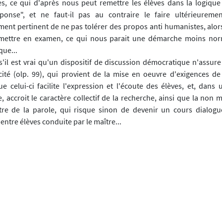
es, ce qui d'après nous peut remettre les élèves dans la logique 
onse", et ne faut-il pas au contraire le faire ultérieuremen
ent pertinent de ne pas tolérer des propos anti humanistes, alors
 mettre en examen, ce qui nous parait une démarche moins nor
que...
il est vrai qu'un dispositif de discussion démocratique n'assure 
cité (olp. 99), qui provient de la mise en oeuvre d'exigences d
e celui-ci facilite l'expression et l'écoute des élèves, et, dans
, accroit le caractère collectif de la recherche, ainsi que la non
tre de la parole, qui risque sinon de devenir un cours dialog
 entre élèves conduite par le maître...
 n'aborder les questions de morale qu'à partir du cycle 3 (p. 106) : 
rience du mensonge, et ils peuvent fort bien raisonner sur des dil
tenir que "jusqu'à la fin du cycle 3, "l'inculcation morale reste 
 l'on sait aujourd'hui qu'il faut revisiter les supposés stades de
nt de Piaget et Kohlberg ? Pourquoi enfin écarter la métaphysique,
ophique prédéterminée ?
débats nécessaires sur la pratique de la Dvp entre enseignants,