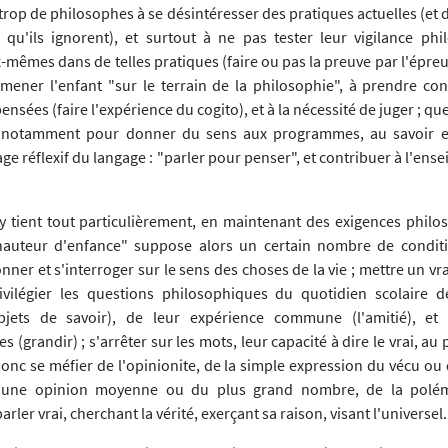
rop de philosophes à se désintéresser des pratiques actuelles (et 
 qu'ils ignorent), et surtout à ne pas tester leur vigilance ph
mêmes dans de telles pratiques (faire ou pas la preuve par l'épreu
mener l'enfant "sur le terrain de la philosophie", à prendre con
ensées (faire l'expérience du cogito), et à la nécessité de juger ; qu
, notamment pour donner du sens aux programmes, au savoir et 
e réflexif du langage : "parler pour penser", et contribuer à l'ens
e y tient tout particulièrement, en maintenant des exigences philo
hauteur d'enfance" suppose alors un certain nombre de conditi
onner et s'interroger sur le sens des choses de la vie ; mettre un v
ivilégier les questions philosophiques du quotidien scolaire d
bjets de savoir), de leur expérience commune (l'amitié), et 
 (grandir) ; s'arrêter sur les mots, leur capacité à dire le vrai, au 
donc se méfier de l'opinionite, de la simple expression du vécu ou 
 une opinion moyenne ou du plus grand nombre, de la polémi
rler vrai, cherchant la vérité, exerçant sa raison, visant l'universel.