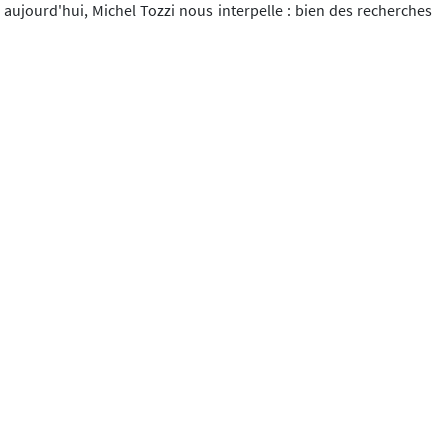
aujourd'hui, Michel Tozzi nous interpelle : bien des recherches
sont encore à mener dans les domaines de la didactique de la
philosophie en général et des Nouvelles Pratiques
Philosophiques en particulier.
Annexe : plan de l'ouvrage
Préface
Introduction
Répondre à l'irruption d'une demande sociale et scolaire de
philosophie
Première partie
Apprendre à philosopher à l'école : quoi de neuf ?
Chapitre 1 - Une révolution dans les représentations et les
pratiques :
la philosophie à l'école primaire
Chapitre 2 - La philosophie au collège