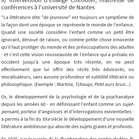
II/ Intervention d'Edwige Chirouter, maîtresse de
conférences à l'université de Nantes
"La littérature dite "de jeunesse" est toujours un symptôme de
la façon dont une époque se représente le monde de l'enfance.
Quand une société considère l'enfant comme un petit être
ignorant, dénoué de raison, ou comme petite chose innocente
qu'il faut protéger du monde et des préoccupations des adultes
- et c'est cette vision rousseauiste de l'enfance qui a prévalu en
occident jusqu'à une époque très récente, on ne peut
effectivement que lui offrir des récits très édulcorés, ou
moralisateurs, sans aucune profondeur et subtilité littéraire ou
philosophique. (Exemple :
Martine, Tchoupi, Petit ours brun
...)
Or, le développement de la psychologie et de la psychanalyse
depuis les années 60 - en définissant l'enfant comme un
sujet-
pensant
, porteur d'angoisses et d'interrogations existentielles -
a permis à la fin du XX
e
siècle le développement d'une nouvelle
littérature ambitieuse qui aborde des sujets graves et profonds.
En 1976, par le succès de la
Psychanalyse des contes de fées
, B.