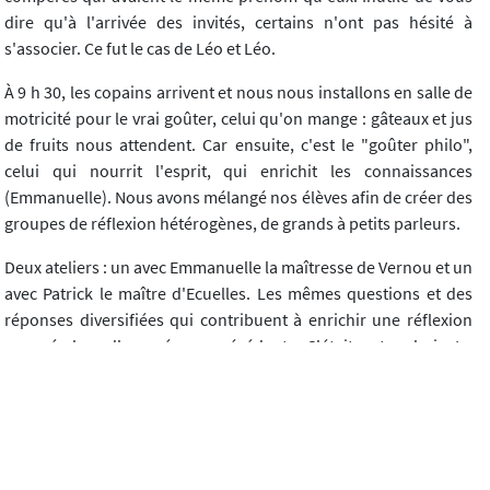
dire qu'à l'arrivée des invités, certains n'ont pas hésité à
s'associer. Ce fut le cas de Léo et Léo.
À 9 h 30, les copains arrivent et nous nous installons en salle de
motricité pour le vrai goûter, celui qu'on mange : gâteaux et jus
de fruits nous attendent. Car ensuite, c'est le "goûter philo",
celui qui nourrit l'esprit, qui enrichit les connaissances
(Emmanuelle). Nous avons mélangé nos élèves afin de créer des
groupes de réflexion hétérogènes, de grands à petits parleurs.
Deux ateliers : un avec Emmanuelle la maîtresse de Vernou et un
avec Patrick le maître d'Ecuelles. Les mêmes questions et des
réponses diversifiées qui contribuent à enrichir une réflexion
engagée lors d'une séance précédente. C'était notre choix. Le
compte rendu tient compte de la totalité des propos échangés
sur les groupes que je suivais.
Aucune timidité de la part des élèves qui s'inscrivent très bien
dans la procédure d'échange. Ils ne sont pas impressionnés