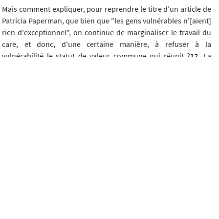
Mais comment expliquer, pour reprendre le titre d'un article de
Patricia Paperman, que bien que "les gens vulnérables n'[aient]
rien d'exceptionnel", on continue de marginaliser le travail du
care, et donc, d'une certaine manière, à refuser à la
vulnérabilité le statut de valeur commune qui réunit ?
12
. La
réponse à cette interrogation est double. Elle tient d'abord à la
nature des sociétés occidentales, fondées sur le paradigme
libéralo-républicain moderne : valorisant l'indépendance
libérale et/ou l'autonomie républicaine, ces sociétés ne
peuvent que récuser toute anthropologie de la dépendance et
du besoin : "Pour des sociétés valorisant l'autonomie, les
relations de dépendance, les relations qui s'organisent à partir
de la nécessité de répondre aux besoins des personnes
dépendantes et vulnérables risquent d'être considérées comme
des relations exceptionnelles, des affaires marginales par
rapport aux relations sociales conçues sur la base d'un
présupposé normatif d'autonomie et d'égalité
13
.
Reconnaître la vulnérabilité comme dénominateur humain