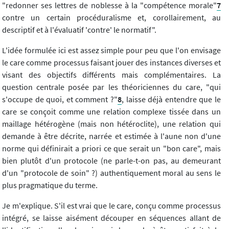
"redonner ses lettres de noblesse à la "compétence morale"
7
contre un certain procéduralisme et, corollairement, au
descriptif et à l'évaluatif 'contre' le normatif".
L'idée formulée ici est assez simple pour peu que l'on envisage
le care comme processus faisant jouer des instances diverses et
visant des objectifs différents mais complémentaires. La
question centrale posée par les théoriciennes du care, "qui
s'occupe de quoi, et comment ?"
8
, laisse déjà entendre que le
care se conçoit comme une relation complexe tissée dans un
maillage hétérogène (mais non hétéroclite), une relation qui
demande à être décrite, narrée et estimée à l'aune non d'une
norme qui définirait a priori ce que serait un "bon care", mais
bien plutôt d'un protocole (ne parle-t-on pas, au demeurant
d'un "protocole de soin" ?) authentiquement moral au sens le
plus pragmatique du terme.
Je m'explique. S'il est vrai que le care, conçu comme processus
intégré, se laisse aisément découper en séquences allant de