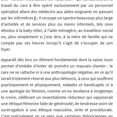
travail du care à être opéré exclusivement par un personnel
spécialisé allant des médecins aux aides-soignants en passant
par les infirmières
2
; il recoupe un spectre beaucoup plus large
d'activités et de services plus ou moins informels, tels ceux
dévolus à la baby-sitter, à l'aide ménagère, au travailleur social
ou, plus simplement si j'ose dire, à la mère de famille qui ne
compte pas ses heures lorsqu'il s'agit de s'occuper de son
foyer.
Apparaît dès lors un élément fondamental dont la saisie nous
permet d'emblée d'éviter de prendre un mauvais chemin : le
care ne se rattache ni à une anthropologie négative, en ce qu'il
serait tristement réservé aux plus démunis, à ceux qui souffrent
psychiquement et physiquement, malades et handicapés ni à
une apologie du féminin, comme on eu tendance à longtemps
le croire, célébrant un essentialisme réducteur qui opposerait
une éthique féminine faite de générosité, de tendresse voire de
surérogation à une éthique masculine, virile et procédurale.
C'est précisément en ce sens que certaines théoriciennes en