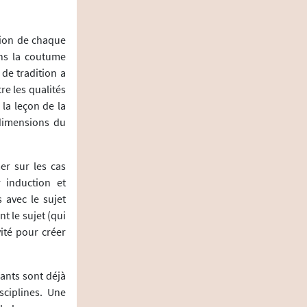
ion de chaque
ons la coutume
 de tradition a
re les qualités
 la leçon de la
 dimensions du
mer sur les cas
 induction et
 avec le sujet
t le sujet (qui
vité pour créer
ants sont déjà
sciplines. Une