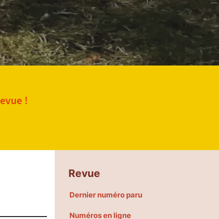
revue !
Revue
Dernier numéro paru
Numéros en ligne