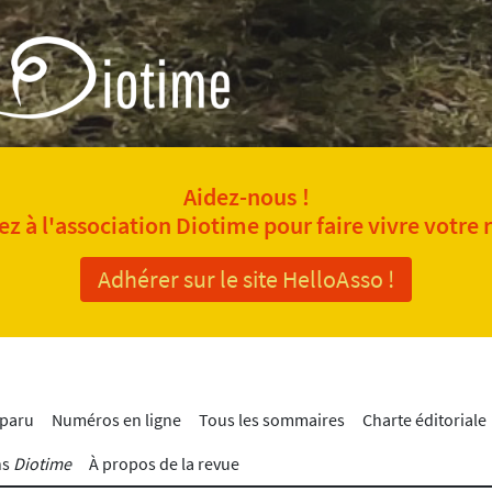
Aidez-nous !
z à l'association Diotime pour faire vivre votre 
Adhérer sur le site HelloAsso !
 paru
Numéros en ligne
Tous les sommaires
Charte éditoriale
ns
Diotime
À propos de la revue