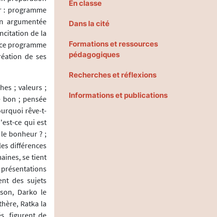
En classe
er : programme
ion argumentée
Dans la cité
citation de la
Formations et ressources
é, ce programme
pédagogiques
réation de ses
Recherches et réflexions
hes ; valeurs ;
Informations et publications
re bon ; pensée
ourquoi rêve-t-
'est-ce qui est
 le bonheur ? ;
les différences
aines, se tient
 présentations
nt des sujets
sson, Darko le
thère, Ratka la
s, figurent de