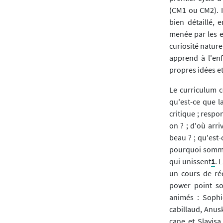
(CM1 ou CM2). I
bien détaillé, 
menée par les e
curiosité nature
apprend à l'enf
propres idées et
Le curriculum c
qu'est-ce que la
critique ; respo
on ? ; d'où arri
beau ? ; qu'est-
pourquoi sommes-
qui unissent
1
. 
un cours de réc
power point so
animés : Sophi
cabillaud, Anusk
cane et Slavisa