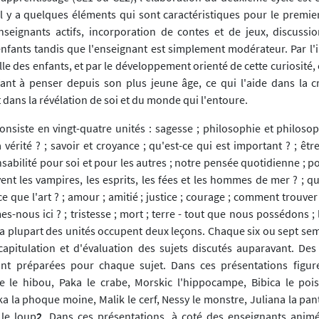
l y a quelques éléments qui sont caractéristiques pour le premi
enseignants actifs, incorporation de contes et de jeux, discuss
nfants tandis que l'enseignant est simplement modérateur. Par l'in
lle des enfants, et par le développement orienté de cette curiosit
ant à penser depuis son plus jeune âge, ce qui l'aide dans la c
 dans la révélation de soi et du monde qui l'entoure.
onsiste en vingt-quatre unités : sagesse ; philosophie et philosop
 vérité ? ; savoir et croyance ; qu'est-ce qui est important ? ; êt
nsabilité pour soi et pour les autres ; notre pensée quotidienne ; p
vent les vampires, les esprits, les fées et les hommes de mer ? ; qu
ce que l'art ? ; amour ; amitié ; justice ; courage ; comment trouver
nous ici ? ; tristesse ; mort ; terre - tout que nous possédons ; 
La plupart des unités occupent deux leçons. Chaque six ou sept sem
apitulation et d'évaluation des sujets discutés auparavant. Des
nt préparées pour chaque sujet. Dans ces présentations figure
e le hibou, Paka le crabe, Morskic l'hippocampe, Bibica le poi
a la phoque moine, Malik le cerf, Nessy le monstre, Juliana la pan
 le loup
2
. Dans ces présentations, à coté des enseignants animé