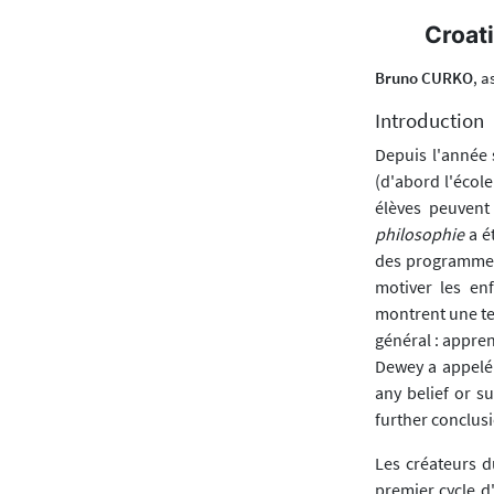
Croati
Bruno CURKO
, a
Introduction
Depuis l'année 
(d'abord l'école
élèves peuvent
philosophie
a é
des programmes d
motiver les en
montrent une te
général : appre
Dewey a appelé 
any belief or s
further conclusi
Les créateurs 
premier cycle d