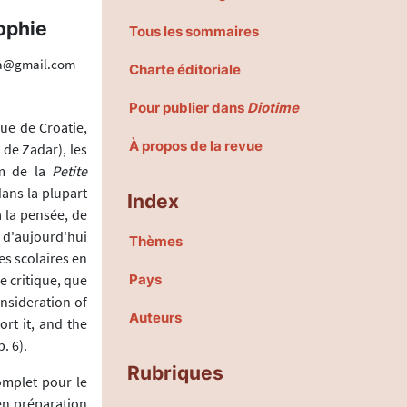
sophie
Tous les sommaires
fija@gmail.com
Charte éditoriale
Pour publier dans
Diotime
ue de Croatie,
À propos de la revue
 de Zadar), les
m de la
Petite
ans la plupart
Index
à la pensée, de
d'aujourd'hui
Thèmes
s scolaires en
e critique, que
Pays
onsideration of
Auteurs
rt it, and the
. 6).
Rubriques
mplet pour le
en préparation