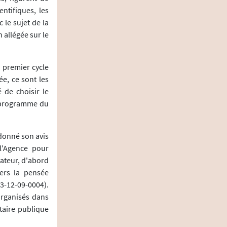
ntifiques, les
 le sujet de la
 allégée sur le
u premier cycle
ée, ce sont les
 de choisir le
e programme du
 donné son avis
 l'Agence pour
ateur, d'abord
vers la pensée
33-12-09-0004).
organisés dans
taire publique