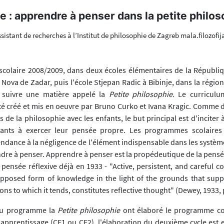
e : apprendre à penser dans la petite philo
ssistant de recherches à l’Institut de philosophie de Zagreb mala.filozo
scolaire 2008/2009, dans deux écoles élémentaires de la Républiq
 Nova de Zadar, puis l'école Stjepan Radic à Bibinje, dans la région
 suivre une matière appelé la
Petite philosophie.
Le curriculu
té créé et mis en oeuvre par Bruno Curko et Ivana Kragic. Comme d
e la philosophie avec les enfants, le but principal est d'inciter 
fants à exercer leur pensée propre. Les programmes scolaires 
ndance à la négligence de l'élément indispensable dans les système
ndre à penser. Apprendre à penser est la propédeutique de la pensé
pensée réflexive déjà en 1933 - "Active, persistent, and careful c
upposed form of knowledge in the light of the grounds that suppo
ons to which it tends, constitutes reflective thought" (Dewey, 1933, p
du programme la
Petite philosophie
ont élaboré le programme co
'apprentissage (CE1 ou CE2), l'élaboration du deuxième cycle est 