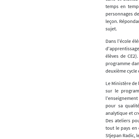
temps en temps 
personnages de c
leçon. Répondan
sujet.
Dans l'école él
d'apprentissage
élèves de CE2).
programme dans 
deuxième cycle d
Le Ministère de 
sur le progr
l'enseignement 
pour sa qualit
analytique et c
Des ateliers po
tout le pays en
Stjepan Radic, l