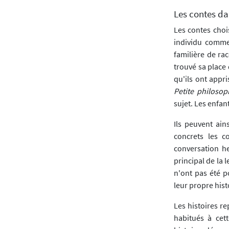
Les contes da
Les contes choi
individu comme
familière de ra
trouvé sa place 
qu'ils ont appri
Petite philosop
sujet. Les enfan
Ils peuvent ain
concrets les c
conversation he
principal de la 
n'ont pas été po
leur propre histo
Les histoires r
habitués à cet