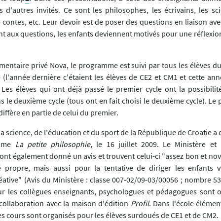
d'autres invités. Ce sont les philosophes, les écrivains, les scie
ontes, etc. Leur devoir est de poser des questions en liaison avec
t aux questions, les enfants deviennent motivés pour une réflexion
émentaire privé Nova, le programme est suivi par tous les élèves d
 (l'année dernière c'étaient les élèves de CE2 et CM1 et cette ann
 Les élèves qui ont déjà passé le premier cycle ont la possibilité
le deuxième cycle (tous ont en fait choisi le deuxième cycle). L
iffère en partie de celui du premier.
la science, de l'éducation et du sport de la République de Croatie a
amme
La petite philosophie
, le 16 juillet 2009. Le Ministère et
ont également donné un avis et trouvent celui-ci "assez bon et nov
é propre, mais aussi pour la tentative de diriger les enfants 
réative" (Avis du Ministère : classe 007-02/09-03/00056 ; nombre 5
ur les collègues enseignants, psychologues et pédagogues sont 
 collaboration avec la maison d'édition
Profil
. Dans l'école élémen
es cours sont organisés pour les élèves surdoués de CE1 et de CM2.