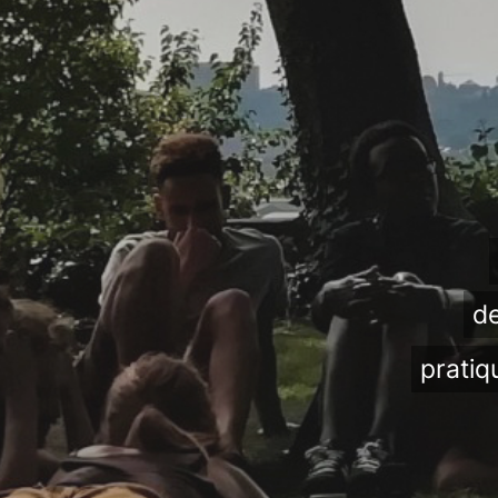
de
pratiq