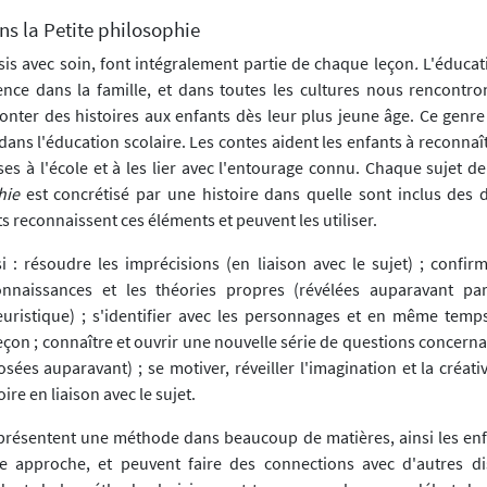
ns la Petite philosophie
sis avec soin, font intégralement partie de chaque leçon
.
L'éducat
nce dans la famille, et dans toutes les cultures nous rencontr
conter des histoires aux enfants dès leur plus jeune âge. Ce genre
dans l'éducation scolaire. Les contes aident les enfants à reconnaît
ses à l'école et à les lier avec l'entourage connu. Chaque sujet de
hie
est concrétisé par une histoire dans quelle sont inclus des
ts reconnaissent ces éléments et peuvent les utiliser.
si : résoudre les imprécisions (en liaison avec le sujet) ; confir
onnaissances et les théories propres (révélées auparavant par
uristique) ; s'identifier avec les personnages et en même temps
leçon ; connaître et ouvrir une nouvelle série de questions concernan
sées auparavant) ; se motiver, réveiller l'imagination et la créati
ire en liaison avec le sujet.
eprésentent une méthode dans beaucoup de matières, ainsi les enf
te approche, et peuvent faire des connections avec d'autres di