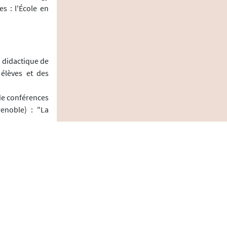
s : l'École en
 didactique de
 élèves et des
de conférences
renoble) : "La
 (CIPh)
ilosophiques :