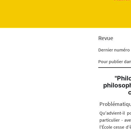
Revue
Dernier numéro
Pour publier da
"Phil
philosoph
Problématiq
Qu'advient-il 
particulier - a
l'École cesse d