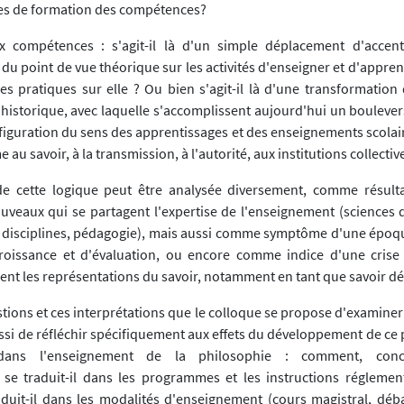
es de formation des compétences?
x compétences : s'agit-il là d'un simple déplacement d'accent
du point de vue théorique sur les activités d'enseigner et d'appre
es pratiques sur elle ? Ou bien s'agit-il là d'une transformation 
historique, avec laquelle s'accomplissent aujourd'hui un bouleve
iguration du sens des apprentissages et des enseignements scolaire
au savoir, à la transmission, à l'autorité, aux institutions collectiv
e cette logique peut être analysée diversement, comme résulta
ouveaux qui se partagent l'expertise de l'enseignement (sciences d
 disciplines, pédagogie), mais aussi comme symptôme d'une époq
roissance et d'évaluation, ou encore comme indice d'une crise 
t les représentations du savoir, notamment en tant que savoir dé
tions et ces interprétations que le colloque se propose d'examiner 
ussi de réfléchir spécifiquement aux effets du développement de ce
dans l'enseignement de la philosophie : comment, conc
se traduit-il dans les programmes et les instructions réglemen
uit-il dans les modalités d'enseignement (cours magistral, débats,