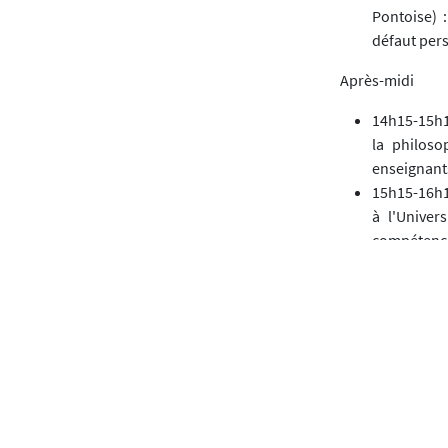
Pontoise) 
défaut pers
Après-midi
14h15-15h1
la philoso
enseignants
15h15-16h1
à l'Univer
compétence 
16h15 -16h
16h30-17h30
Contacts
:
Pour le CIPH :
w
Pour le comité 
rencontresNPP@