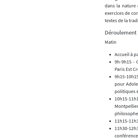
dans la nature 
exercices de co
textes de la tra
Déroulement 
Matin
Accueil à p
9h-9h15 - 
Paris Est Cr
9h15-10h15
pour Adole
politiques 
10h15-11h15
Montpellie
philosopher
11h15-11h3
11h30-12h3
conférence