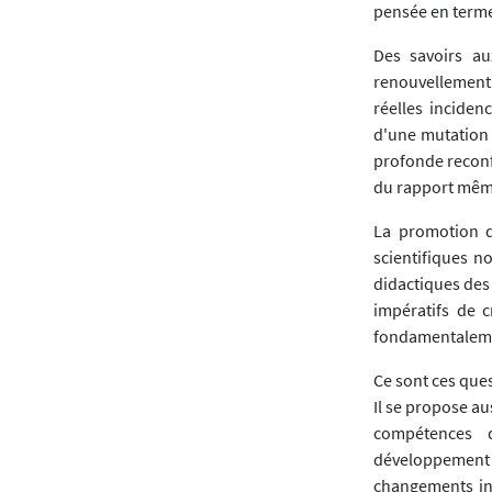
pensée en term
Des savoirs au
renouvellement 
réelles incidenc
d'une mutation 
profonde reconf
du rapport même 
La promotion d
scientifiques n
didactiques des
impératifs de c
fondamentalemen
Ce sont ces ques
Il se propose a
compétences 
développement 
changements ind