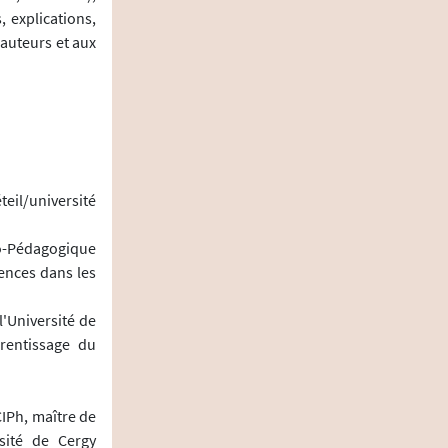
 explications,
 auteurs et aux
eil/université
co-Pédagogique
ences dans les
l'Université de
rentissage du
IPh, maître de
sité de Cergy