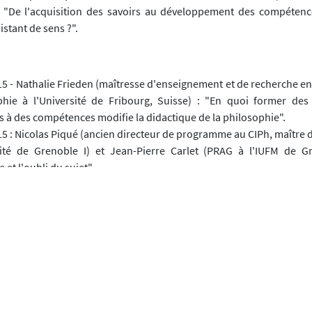
: "De l'acquisition des savoirs au développement des compétence
istant de sens ?".
5 - Nathalie Frieden (maîtresse d'enseignement et de recherche en
phie à l'Université de Fribourg, Suisse) : "En quoi former des
 à des compétences modifie la didactique de la philosophie".
5 : Nicolas Piqué (ancien directeur de programme au CIPh, maître 
sité de Grenoble I) et Jean-Pierre Carlet (PRAG à l'IUFM de G
et l'oubli du sujet".
30 : Pause
 : Table-ronde avec les intervenants - Modérateur : Pierre Carrique
ww.ciph.org
d'organisation de la 10e Rencontre sur les Nouvelles Pratiques Ph
philolab.fr