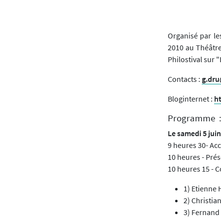
Organisé par les
2010 au Théâtre 
Philostival sur "
Contacts :
g.dru
Bloginternet :
h
Programme 
Le samedi 5 jui
9 heures 30- Acc
10 heures - Prés
10 heures 15 - 
1) Etienne 
2) Christia
3) Fernand 