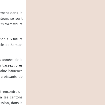
lement dans le
teurs se sont
ers formateurs
tion aux futurs
ticle de Samuel
s années de la
nt assez libres
taine influence
e croissante de
ui rencontre un
ia les cantons
ssion, dans le