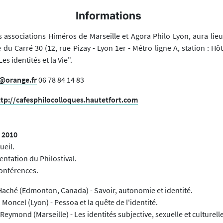
Informations
 associations Himéros de Marseille et Agora Philo Lyon, aura lieu 
du Carré 30 (12, rue Pizay - Lyon 1er - Métro ligne A, station : Hôte
Les identités et la Vie".
@orange.fr
06 78 84 14 83
ttp://cafesphilocolloques.hautetfort.com
:
n 2010
ueil.
entation du Philostival.
Conférences.
Haché (Edmonton, Canada) - Savoir, autonomie et identité.
n Moncel (Lyon) - Pessoa et la quête de l'identité.
Reymond (Marseille) - Les identités subjective, sexuelle et culturelle