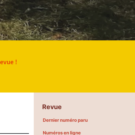
revue !
Revue
Dernier numéro paru
Numéros en ligne