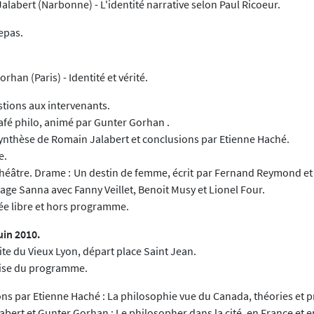
alabert (Narbonne) - L'identité narrative selon Paul Ricoeur.
epas.
rhan (Paris) - Identité et vérité.
stions aux intervenants.
afé philo, animé par Gunter Gorhan .
Synthèse de Romain Jalabert et conclusions par Etienne Haché.
e.
Théâtre. Drame : Un destin de femme, écrit par Fernand Reymond et
ge Sanna avec Fanny Veillet, Benoit Musy et Lionel Four.
rée libre et hors programme.
uin 2010.
site du Vieux Lyon, départ place Saint Jean.
rise du programme.
ns par Etienne Haché : La philosophie vue du Canada, théories et p
bert et Gunter Gorhan : Le philosopher dans la cité, en France et 