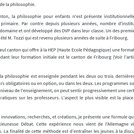
de la philosophie.
ton, la philosophie pour enfants n'est présente institutionnel
rimaire. Par contre depuis plusieurs années, nombre d'institu
domaine et ont développé des DVP dans leur classe. Un des premi
 été M. Tozzi qui est revenu plusieurs années de suite à Fribourg.
seul canton qui offre à la HEP (Haute Ecole Pédagogique) une forma
ndant leur formation initiale est le canton de Fribourg (Voir l'ar
la philosophie est enseignée pendant les deux ou trois dernière
urs obligatoires ou en option, ou dans les deux. Les programmes so
ce niveau de l'enseignement, on peut sentir progressivement une cer
ratiques sur les professeurs. L'aspect le plus visible est la plac
s innovations, recherches, et créations, je présente une formule q
 Jeunesse Débat. Cette expérience nous vient de l'Allemagne v
La finalité de cette méthode est d'entraîner les jeunes à la discu