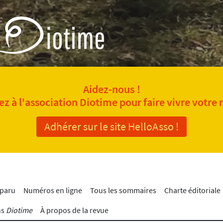
Aidez-nous !
z à l'association Diotime pour faire vivre votre 
Adhérer sur le site HelloAsso !
 paru
Numéros en ligne
Tous les sommaires
Charte éditoriale
ns
Diotime
À propos de la revue