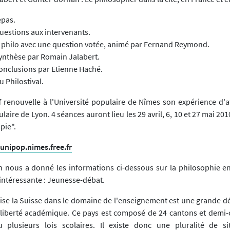
epas.
Questions aux intervenants.
é philo avec une question votée, animé par Fernand Reymond.
Synthèse par Romain Jalabert.
Conclusions par Etienne Haché.
u Philostival.
f renouvelle à l'Université populaire de Nîmes son expérience d'at
ulaire de Lyon. 4 séances auront lieu les 29 avril, 6, 10 et 27 mai 20
pie".
/unipop.nimes.free.fr
n nous a donné les informations ci-dessous sur la philosophie en
intéressante : Jeunesse-débat.
rise la Suisse dans le domaine de l'enseignement est une grande dé
 liberté académique. Ce pays est composé de 24 cantons et demi-
plusieurs lois scolaires. Il existe donc une pluralité de si