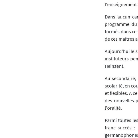
l'enseignement 
Dans aucun can
programme du p
formés dans ce 
de ces maîtres a
Aujourd'hui le 
instituteurs pe
Heinzen).
Au secondaire, 
scolarité, en co
et flexibles. A 
des nouvelles p
l'oralité.
Parmi toutes le
franc succès :
germanophones. 