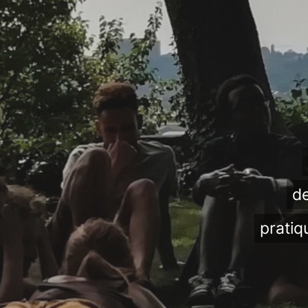
de
pratiq