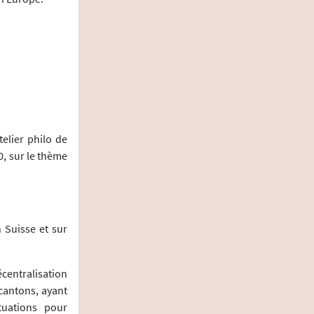
elier philo de
10, sur le thème
 Suisse et sur
centralisation
cantons, ayant
tuations pour