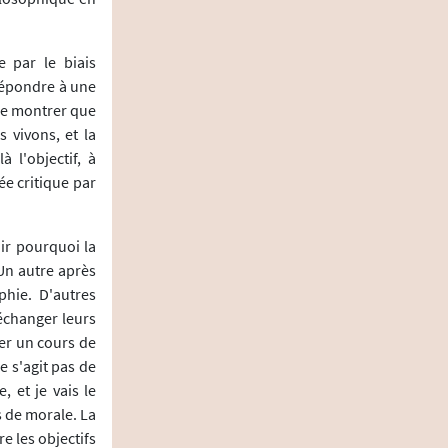
 par le biais
répondre à une
 de montrer que
 vivons, et la
 l'objectif, à
ée critique par
ir pourquoi la
 Un autre après
phie. D'autres
échanger leurs
ter un cours de
ne s'agit pas de
 et je vais le
s de morale. La
 les objectifs