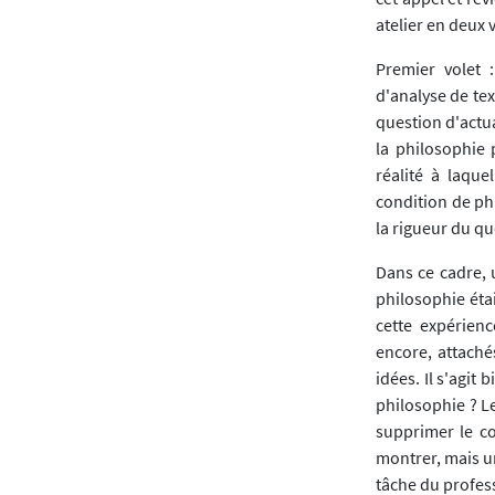
atelier en deux v
Premier volet 
d'analyse de te
question d'actua
la philosophie
réalité à laque
condition de phi
la rigueur du q
Dans ce cadre, 
philosophie étai
cette expérienc
encore, attaché
idées. Il s'agit
philosophie ? Le
supprimer le co
montrer, mais u
tâche du profes