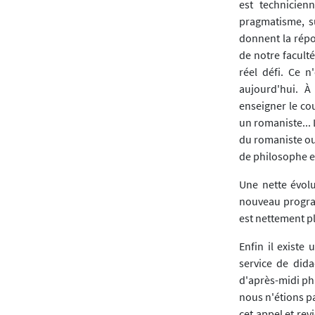
est technicienn
pragmatisme, su
donnent la répo
de notre faculté
réel défi. Ce n
aujourd'hui. À
enseigner le cou
un romaniste...
du romaniste ou 
de philosophe e
Une nette évolu
nouveau program
est nettement p
Enfin il existe
service de did
d'après-midi phi
nous n'étions p
cet appel et re