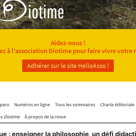
Aidez-nous !
z à l'association Diotime pour faire vivre votre 
Adhérer sur le site HelloAsso !
 paru
Numéros en ligne
Tous les sommaires
Charte éditoriale
ns
Diotime
À propos de la revue
ue : enseigner la philosophie, un défi didact