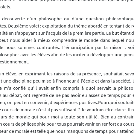
olets.
: découverte d'un philosophe ou d'une question philosophique
xtes. Deuxième volet : exploitation du thème abordé en tentant de 
lité en s'appuyant sur l'acquis de la première partie. Le but étant
 peut nous aider à mieux comprendre le monde dans lequel nous
lle nous sommes confrontés. L'émancipation par la raison : voilà
losopher avec les élèves afin de les inciter à développer une pens
uestionnement.
un élève, en exprimant les raisons de sa présence, souhaitait savo
t une discipline peu mise à l'honneur à l'école et dans la société.
e m'a confié qu'il avait enfin compris à quoi servait la philoso
s au débat, ont regretté de ne pas avoir eu assez de temps pour 
 bien, on peut en convenir, d'expériences positives.Pourquoi souhai
 cours de morale n'est-il pas suffisant ? Je voudrais être claire. Il 
urs de morale qui pour moi a toute son utilité. Bien au contraire,
n cours de philosophie pour tous pourrait venir en renfort du cour
seur de morale est telle que nous manquons de temps pour atteindre