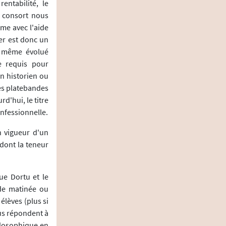
entabilité, le
t consort nous
me avec l'aide
her est donc un
de même évolué
e requis pour
un historien ou
les platebandes
rd'hui, le titre
onfessionnelle.
n vigueur d'un
dont la teneur
ue Dortu et le
 de matinée ou
 élèves (plus si
us répondent à
ilosophique en