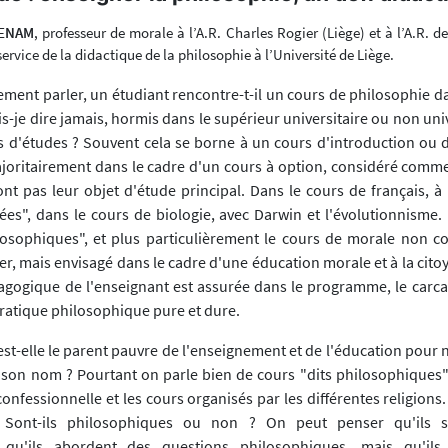
MENAM
, professeur de morale à l’A.R. Charles Rogier (Liège) et à l’A.R. d
rvice de la didactique de la philosophie à l’Université de Liège.
ment parler, un étudiant rencontre-t-il un cours de philosophie d
is-je dire jamais, hormis dans le supérieur universitaire ou non uni
es d'études ? Souvent cela se borne à un cours d'introduction ou d'
joritairement dans le cadre d'un cours à option, considéré comm
ont pas leur objet d'étude principal. Dans le cours de français, à
dées", dans le cours de biologie, avec Darwin et l'évolutionnisme.
losophiques", et plus particulièrement le cours de morale non co
ler, mais envisagé dans le cadre d'une éducation morale et à la ci
édagogique de l'enseignant est assurée dans le programme, le carca
pratique philosophique pure et dure.
st-elle le parent pauvre de l'enseignement et de l'éducation pour 
 son nom ? Pourtant on parle bien de cours "dits philosophiques"
nfessionnelle et les cours organisés par les différentes religions
 ? Sont-ils philosophiques ou non ? On peut penser qu'ils 
, qu'ils abordent des questions philosophiques, mais qu'il