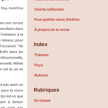
e Huy, monitrice
Charte éditoriale
Pour publier dans
Diotime
ans son cursus
versitaire dans
À propos de la revue
initiation à la
e mineur, pour
Index
 l'occasion "de
 Enfin dans les
Thèmes
nfessionnelle,
toyenneté. Même
Pays
n est là, on ne
Auteurs
ne pas avoir un
Rubriques
 pour le cours
. Qu'est-ce que
En classe
sont à teneur
s ne sont pas