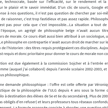
e, technocrate, basée sur l'efficacité, sur le rendement et la r
r le plaisir et le savoir immédiat. D'un clic de souris, Google e
nse à nos questions, il n'est pas question de chercher par soi-mê
 de raisonner, c'est trop fastidieux et pas assez rapide. Philosop
'est pas pour cela que c'est impossible...La situation a tout 
 l'époque, un agrégé de philosophie belge n'avait aucun titr
rs de morale. Ce cours était aussi bien attribué à un sociologue, 
 Le philosophe en contrepartie n'avait aucun droit de marcher sur 
de l'historien : des titres requis protégeaient ces disciplines. Aujou
st requis et donc prioritaire pour donner le cours de morale non c
tion est due également à la commission Sojcher et à l'entrée e
me (auquel j'ai collaboré) depuis l'année scolaire 2002-2003, et 
lus philosophique.
 une demande philosophique : l'offre est celle offerte par Véroniq
actique de la philosophie de l'ULG depuis 4 ans sous la forme
lo à destination des élèves de 5e et 6e du secondaire
1
. Plus de 200
as obligés d'en refuser) et leurs professeurs tous réseaux confond
viennent. La formule proposée consiste à aborder une question ph