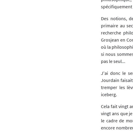
spécifiquement 
Des notions, de
primaire au se
recherche phil
Grosjean en Com
où la philosoph
si nous sommes 
pas le seul...
J'ai donc le s
Jourdain faisai
tremper les lè
iceberg.
Cela fait vingt 
vingt ans que j
le cadre de mon
encore nombreux