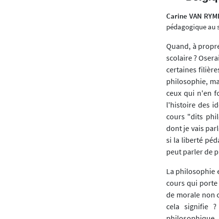
Carine VAN RY
pédagogique au se
Quand, à propre
scolaire ? Osera
certaines filièr
philosophie, ma
ceux qui n'en f
l'histoire des i
cours "dits phi
dont je vais par
si la liberté p
peut parler de 
La philosophie e
cours qui porte
de morale non co
cela signifie
philosophique