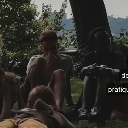
de
pratiq