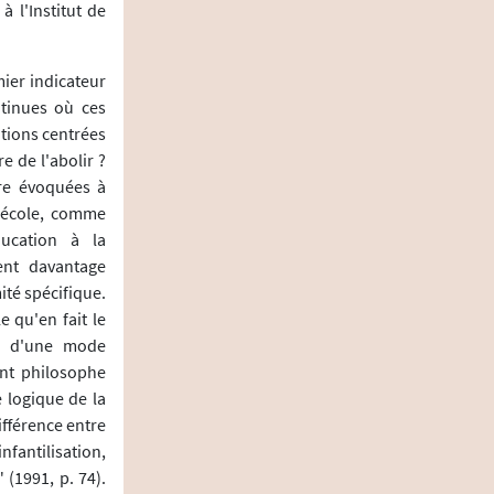
 l'Institut de
mier indicateur
ntinues où ces
tions centrées
e de l'abolir ?
tre évoquées à
l'école, comme
ducation à la
ient davantage
ité spécifique.
e qu'en fait le
ts d'une mode
ant philosophe
e logique de la
ifférence entre
nfantilisation,
" (1991, p. 74).