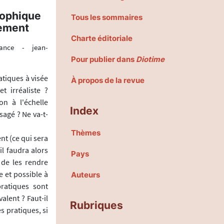
sophique
Tous les sommaires
pement
Charte éditoriale
rance - jean-
Pour publier dans
Diotime
atiques à visée
À propos de la revue
t irréaliste ?
on à l'échelle
Index
sagé ? Ne va-t-
Thèmes
nt (ce qui sera
il faudra alors
Pays
 de les rendre
e et possible à
Auteurs
pratiques sont
alent ? Faut-il
Rubriques
s pratiques, si