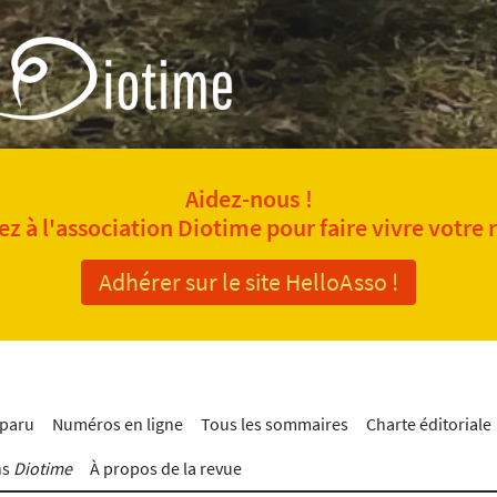
Aidez-nous !
z à l'association Diotime pour faire vivre votre 
Adhérer sur le site HelloAsso !
 paru
Numéros en ligne
Tous les sommaires
Charte éditoriale
ns
Diotime
À propos de la revue