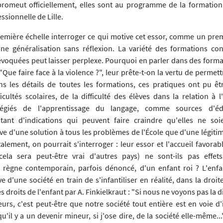
promeut officiellement, elles sont au programme de la formation à
sionnelle de Lille.
 première échelle interroger ce qui motive cet essor, comme un pre
ne généralisation sans réflexion. La variété des formations co
évoquées peut laisser perplexe. Pourquoi en parler dans des forma
"Que faire face à la violence ?", leur prête-t-on la vertu de permettr
s les détails de toutes les formations, ces pratiques ont pu ê
icultés scolaires, de la difficulté des élèves dans la relation à 
ilégiés de l'apprentissage du langage, comme sources d'é
Autant d'indications qui peuvent faire craindre qu'elles ne so
e d'une solution à tous les problèmes de l'École que d'une légitim
ement, on pourrait s'interroger : leur essor et l'accueil favorabl
cela sera peut-être vrai d'autres pays) ne sont-ils pas effe
n règne contemporain, parfois dénoncé, d'un enfant roi ? L'enf
êve d'une société en train de s'infantiliser en réalité, dans la droit
 droits de l'enfant par A. Finkielkraut : "Si nous ne voyons pas la d
rs, c'est peut-être que notre société tout entière est en voie d'i
qu'il y a un devenir mineur, si j'ose dire, de la société elle-même...