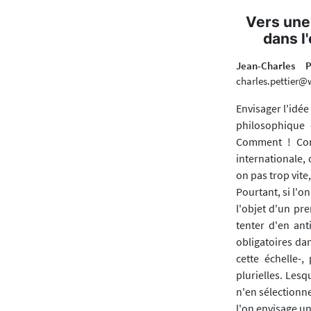
Vers une
dans l
Jean-Charles 
charles.pettier@
Envisager l'idée
philosophique 
Comment ! Consi
internationale, 
on pas trop vite,
Pourtant, si l'o
l'objet d'un pre
tenter d'en ant
obligatoires dan
cette échelle-,
plurielles. Lesq
n'en sélectionne
l'on envisage un