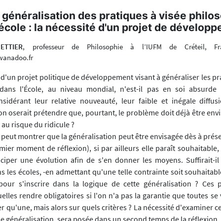
 généralisation des pratiques à visée philo
'école : la nécessité d'un projet de dévelop
PETTIER
, professeur de Philosophie à l’IUFM de Créteil, F
wanadoo.fr
 d'un projet politique de développement visant à généraliser les pr
dans l'École, au niveau mondial, n'est-il pas en soi absurde e
dérant leur relative nouveauté, leur faible et inégale diffusi
on oserait prétendre que, pourtant, le problème doit déjà être envi
 au risque du ridicule ?
n peut montrer que la généralisation peut être envisagée dès à prése
mier moment de réflexion), si par ailleurs elle paraît souhaitable, 
iciper une évolution afin de s'en donner les moyens. Suffirait-il
s les écoles, -en admettant qu'une telle contrainte soit souhaitabl
 pour s'inscrire dans la logique de cette généralisation ? Ces 
uelles rendre obligatoires si l'on n'a pas la garantie que toutes se v
r qu'une, mais alors sur quels critères ? La nécessité d'examiner ce
e généralisation, sera posée dans un second temps de la réflexion.