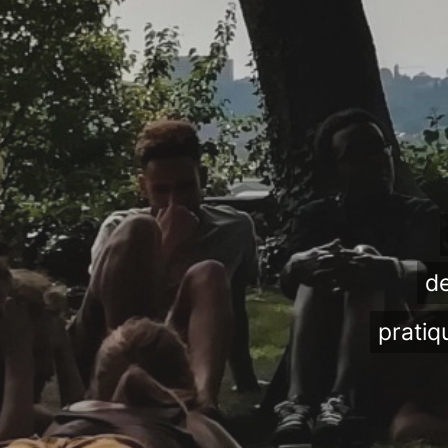
de
pratiq