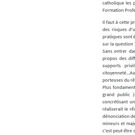
catholique les 
Formation Profes
Il faut à cette
des risques d'u
pratiques sont 
sur la question 
Sans entrer dan
propos des diff
supports priv
citoyenneté...
porteuses du rêv
Plus fondamental
grand public (
concrétisant u
réaliserait le r
dénonciation des
mineurs et majeu
c'est peut-être 