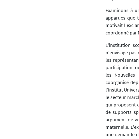
Examinons à un
apparues que ta
motivait l'excl
coordonné par Mi
L'institution s
n'envisage pas 
les représentan
participation t
les Nouvelles 
coorganisé depu
l'Institut Unive
le secteur marc
qui proposent d
de supports sp
argument de v
maternelle. L'e
une demande des