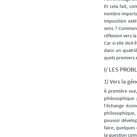
Et cela fait, 
nombre important
imposition ext
sens ? Comment,
réflexion vers l
Car si elle doit
dans un quatriè
quels premiers 
I/ LES PRO
1) Vers la gén
À première vue,
philosophique 
l'échange écon
philosophique,
pouvoir dévelop
faire, quelques
la question com