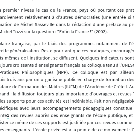
 premier niveau le cas de la France, pays où pourtant ces pra
rdivement relativement à d'autres démocraties (une entrée si t
amation de Michel Sasseville dans la rédaction d'une préface au p
chel Tozzi sur la question : "Enfin la France !" (2002).
colaire française, par le biais des programmes notamment de l'é
cette généralisation. Reste pourtant que ces pratiques, encouragé
ts mêmes de l'institution, se diffusent. Quelques indicateurs sont
oujours croissante d'enseignants français au colloque tenu à l'UNE
Pratiques Philosophiques (NPP). Ce colloque est par ailleur
is trois ans par un organisme public en charge de formation des
rsitaire de Formation des Maîtres (IUFM) de l'Académie de Créteil. Au
hand : la diffusion toujours plus importante d'ouvrages et revues 
es supports pour ces activités est indéniable. Fait non négligeabl
écifiques avec leurs accompagnements pédagogiques constitue
ente
1
des revues auprès des enseignants de l'école publique, et 
xistence même de ces supports est justifiée par ces revues comme
 enseignants. L'école privée est à la pointe de ce mouvement : 