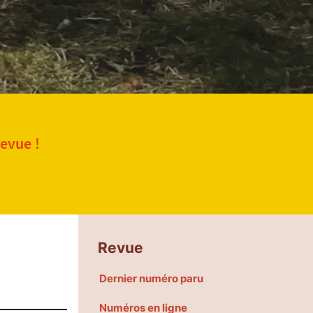
revue !
Revue
Dernier numéro paru
Numéros en ligne