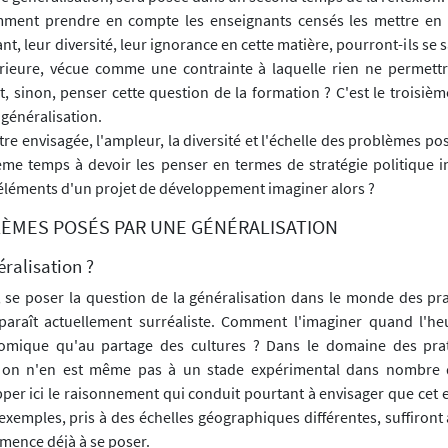
comment prendre en compte les enseignants censés les mettre en
, leur diversité, leur ignorance en cette matière, pourront-ils se s
érieure, vécue comme une contrainte à laquelle rien ne permett
 sinon, penser cette question de la formation ? C'est le troisiè
a généralisation.
 être envisagée, l'ampleur, la diversité et l'échelle des problèmes p
me temps à devoir les penser en termes de stratégie politique in
éléments d'un projet de développement imaginer alors ?
BLÈMES POSÉS PAR UNE GÉNÉRALISATION
éralisation ?
 se poser la question de la généralisation dans le monde des pra
paraît actuellement surréaliste. Comment l'imaginer quand l'he
omique qu'au partage des cultures ? Dans le domaine des prat
 on n'en est même pas à un stade expérimental dans nombre 
per ici le raisonnement qui conduit pourtant à envisager que cet 
 exemples, pris à des échelles géographiques différentes, suffiron
mence déjà à se poser.