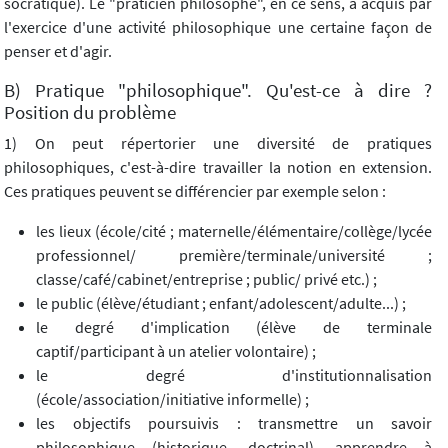
socratique). Le "praticien philosophe", en ce sens, a acquis par
l'exercice d'une activité philosophique une certaine façon de
penser et d'agir.
B) Pratique "philosophique". Qu'est-ce à dire ?
Position du problème
1) On peut répertorier une diversité de pratiques
philosophiques, c'est-à-dire travailler la notion en extension.
Ces pratiques peuvent se différencier par exemple selon :
les lieux (école/cité ; maternelle/élémentaire/collège/lycée
professionnel/ première/terminale/université ;
classe/café/cabinet/entreprise ; public/ privé etc.) ;
le public (élève/étudiant ; enfant/adolescent/adulte...) ;
le degré d'implication (élève de terminale
captif/participant à un atelier volontaire) ;
le degré d'institutionnalisation
(école/association/initiative informelle) ;
les objectifs poursuivis : transmettre un savoir
philosophique (historique, doctrinal), apprendre à