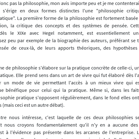
donc pas la philosophie, mon avis importe peu et je me contenterai
 s'érige en deux formes distinctes l'une "philosophie critiqu
atique". La première forme de la philosophie est fortement basée s
tion, la critique des concepts et des systèmes de pensée. Cet
dès le XIXe avec Hegel notamment, est essentiellement univ
ez peu par exemple de la biographie des auteurs, préférant se t
sée de ceux-là, de leurs apports théoriques, des hypothèses 
e de philosophie s'élabore sur la pratique concrète de celle-ci, u
atique. Elle prend sens dans un art de vivre qui fut élaboré dès l'a
er un mode de vie permettant l'accès à un mieux vivre qui es
e bénéfique pour celui qui la pratique. Même si, dans les fait
losophie pratique s'opposent régulièrement, dans le fond elles o
(mais ceci est un autre débat).
tre nous intéresse, c'est laquelle de ces deux philosophies s
 Et nous croyons fondamentalement qu'il n'y en a aucune des
st à l'évidence pas présente dans les arcanes de l'entreprise. 