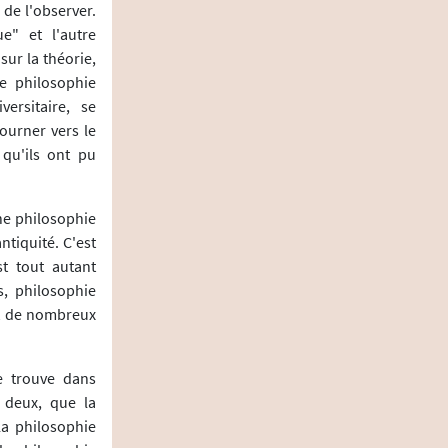
 de l'observer.
e" et l'autre
ur la théorie,
te philosophie
ersitaire, se
ourner vers le
qu'ils ont pu
ne philosophie
ntiquité. C'est
t tout autant
s, philosophie
nt de nombreux
e trouve dans
 deux, que la
La philosophie