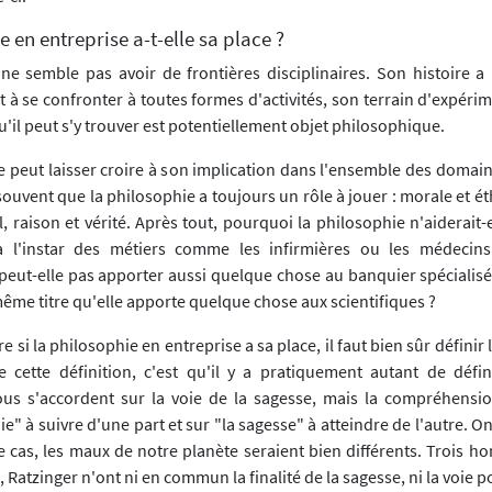
 en entreprise a-t-elle sa place ?
ne semble pas avoir de frontières disciplinaires. Son histoire a
t à se confronter à toutes formes d'activités, son terrain d'expéri
 qu'il peut s'y trouver est potentiellement objet philosophique.
e peut laisser croire à son implication dans l'ensemble des domain
ouvent que la philosophie a toujours un rôle à jouer : morale et é
l, raison et vérité. Après tout, pourquoi la philosophie n'aiderait-
 l'instar des métiers comme les infirmières ou les médecins
peut-elle pas apporter aussi quelque chose au banquier spécialisé
ême titre qu'elle apporte quelque chose aux scientifiques ?
si la philosophie en entreprise a sa place, il faut bien sûr définir 
 cette définition, c'est qu'il y a pratiquement autant de défi
us s'accordent sur la voie de la sagesse, mais la compréhensio
e" à suivre d'une part et sur "la sagesse" à atteindre de l'autre. O
 le cas, les maux de notre planète seraient bien différents. Trois h
Ratzinger n'ont ni en commun la finalité de la sagesse, ni la voie po