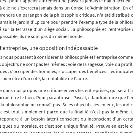
xtes" pour l'appeler autrement ne passera jamais le hall d'accueil,
à elle ne s'exercera jamais dans un Conseil d'Administration. En e
prendre un parangon de la philosophie critique, n'a été distribu
jamais le jardin d'Epicure pour prendre l'exemple type de la philo
é sur la terrasse d'un siège social. La philosophie et l'entrepris
passable, ils ne sont pas du même monde.
t entreprise, une opposition indépassable
ns nous poussent à considérer la philosophie et l'entreprise comme
s objectifs ne sont pas les mêmes : voie de la sagesse, voie du profit
ques : s'occuper des hommes, s'occuper des bénéfices. Les indicate
 bien être d'un côté, la rentabilité de l'autre.
ire dans nos propos une critique envers les entreprises, qui serait 
rait être le bien. Pour paraphraser Pascal, il faudrait dire que l'e
la philosophie ne connaît pas. Si les objectifs, les enjeux, les indi
'est tout simplement parce que la finalité n'est pas la même. L
 répondre à un besoin latent conscient ou inconscient d'un cer
iques ou morales, et c'est son unique finalité. Preuve en est le
entreprises qui sont parmi les plus puissantes, dont l'enjeu humai