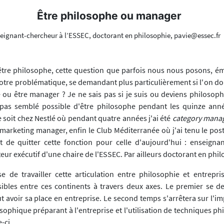
Être philosophe ou manager
seignant-chercheur à l’ESSEC, doctorant en philosophie, pavie@essec.fr
être philosophe, cette question que parfois nous nous posons, é
otre problématique, se demandant plus particulièrement si l'on doi
 ou être manager ? Je ne sais pas si je suis ou deviens philosoph
 pas semblé possible d'être philosophe pendant les quinze anné
 soit chez Nestlé où pendant quatre années j'ai été
category mana
rketing manager, enfin le Club Méditerranée où j'ai tenu le post
 de quitter cette fonction pour celle d'aujourd'hui : enseigna
teur exécutif d'une chaire de l'ESSEC. Par ailleurs doctorant en phi
 de travailler cette articulation entre philosophie et entreprise
ibles entre ces continents à travers deux axes. Le premier se d
t avoir sa place en entreprise. Le second temps s'arrêtera sur l'i
sophique préparant à l'entreprise et l'utilisation de techniques p
-ci.