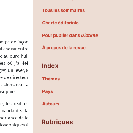
Tous les sommaires
Charte éditoriale
Pour publier dans
Diotime
merge de façon
À propos de la revue
t choisir entre
e aujourd'hui,
es où j'ai été
Index
ger
, Unilever, 8
e de directeur
Thèmes
nt-chercheur à
losophie.
Pays
, les réalités
Auteurs
emandant si la
mportance de la
Rubriques
hilosophiques à