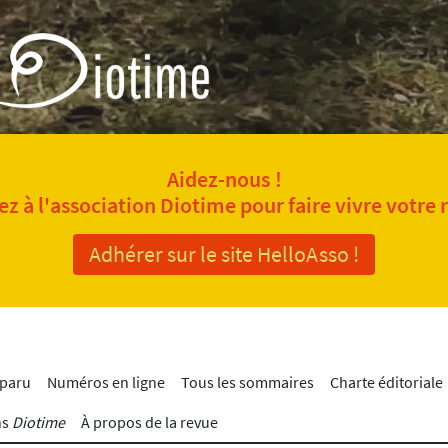
Aidez-nous !
z à l'association Diotime pour faire vivre votre 
Adhérer sur le site HelloAsso !
 paru
Numéros en ligne
Tous les sommaires
Charte éditoriale
ns
Diotime
À propos de la revue