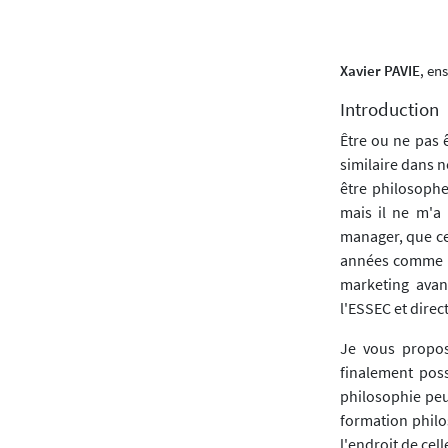
Xavier PAVIE
, en
Introduction
Être ou ne pas 
similaire dans n
être philosophe
mais il ne m'a
manager, que ce
années comme ma
marketing avant
l'ESSEC et direc
Je vous propose
finalement poss
philosophie peu
formation philo
l'endroit de celle