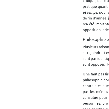
critique, de "te
pratique quant 
et temps
, pour 
de fin d'année, 
n'a été implant
opposition indé
Philosophie e
Plusieurs raiso
se rejoindre. Le
sont pas identi
sont opposés : le
Il ne faut pas l
philosophie pour
contraintes que 
pas les mêmes c
constitue pour
personnes, phys
considérable d'