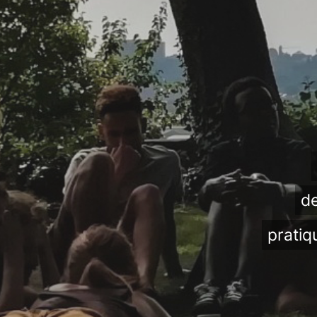
de
pratiq