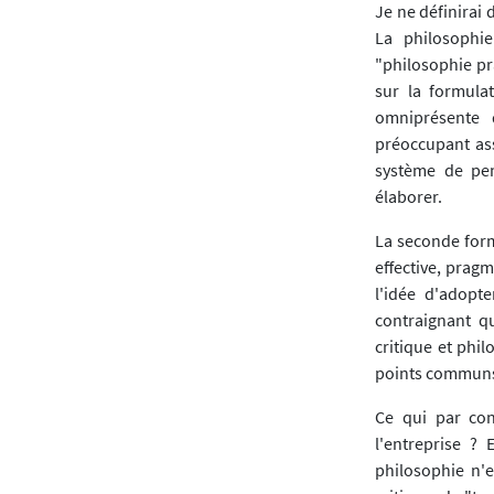
Je ne définirai 
La philosophie
"philosophie pr
sur la formula
omniprésente 
préoccupant ass
système de pen
élaborer.
La seconde form
effective, pragm
l'idée d'adopt
contraignant qu
critique et phi
points communs 
Ce qui par con
l'entreprise ?
philosophie n'e