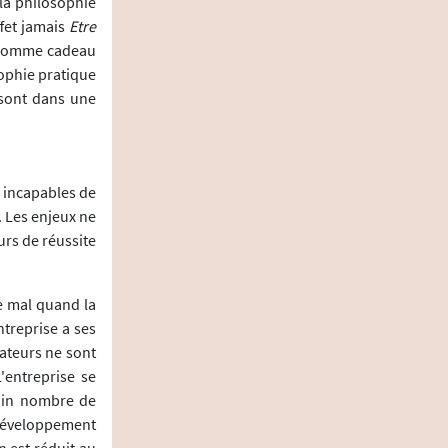
 la philosophie
ffet jamais
Etre
é comme cadeau
sophie pratique
e sont dans une
 incapables de
. Les enjeux ne
urs de réussite
le mal quand la
ntreprise a ses
cateurs ne sont
'entreprise se
tain nombre de
 développement
n est réduit au