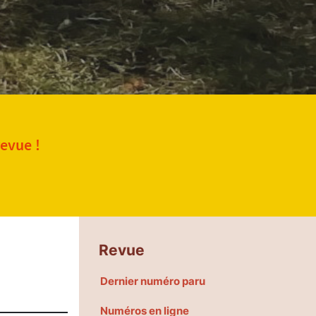
revue !
Revue
Dernier numéro paru
Numéros en ligne