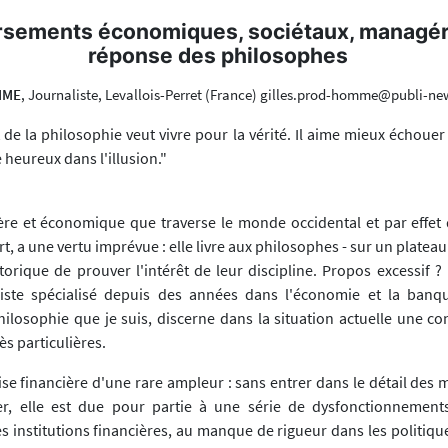
sements économiques, sociétaux, managéri
réponse des philosophes
MME
, Journaliste, Levallois-Perret (France) gilles.prod-homme@publi-new
 de la philosophie veut vivre pour la vérité. Il aime mieux échoue
e heureux dans l'illusion."
ière et économique que traverse le monde occidental et par effet d
, a une vertu imprévue : elle livre aux philosophes - sur un plateau
torique de prouver l'intérêt de leur discipline. Propos excessif 
liste spécialisé depuis des années dans l'économie et la banq
ilosophie que je suis, discerne dans la situation actuelle une c
ès particulières.
ise financière d'une rare ampleur : sans entrer dans le détail des
ier, elle est due pour partie à une série de dysfonctionnemen
institutions financières, au manque de rigueur dans les politique