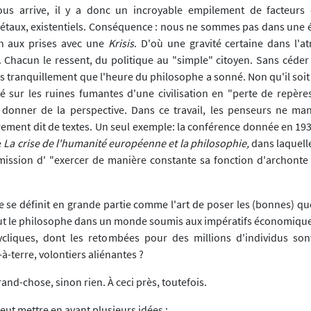
us arrive, il y a donc un incroyable empilement de facteurs c
ciétaux, existentiels. Conséquence : nous ne sommes pas dans une é
n aux prises avec une
Krisis
. D'où une gravité certaine dans l'
 Chacun le ressent, du politique au "simple" citoyen. Sans céder 
ns tranquillement que l'heure du philosophe a sonné. Non qu'il soi
é sur les ruines fumantes d'une civilisation en "perte de repères
t donner de la perspective. Dans ce travail, les penseurs ne m
rement dit de textes. Un seul exemple: la conférence donnée en 1
e
La crise de l'humanité européenne et la philosophie,
dans laquelle
mission d' "exercer de manière constante sa fonction d'archonte
ie se définit en grande partie comme l'art de poser les (bonnes) q
peut le philosophe dans un monde soumis aux impératifs économiques
ycliques, dont les retombées pour des millions d'individus son
-à-terre, volontiers aliénantes ?
and-chose, sinon rien. À ceci près, toutefois.
ut mettre en avant plusieurs idées :