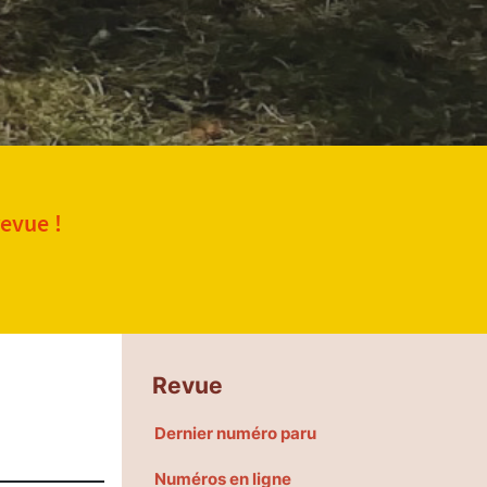
revue !
Revue
Dernier numéro paru
Numéros en ligne