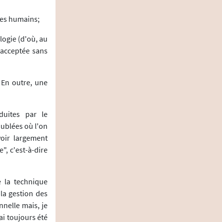
res humains;
logie (d'où, au
t acceptée sans
 En outre, une
duites par le
oublées où l'on
voir largement
, c'est-à-dire
e la technique
 la gestion des
nnelle mais, je
ai toujours été