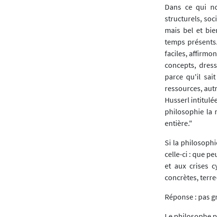
Dans ce qui no
structurels, so
mais bel et bie
temps présents.
faciles, affirmo
concepts, dress
parce qu'il sai
ressources, aut
Husserl intitulé
philosophie la 
entière."
Si la philosoph
celle-ci : que 
et aux crises c
concrètes, terre
Réponse : pas gr
Le philosophe pe