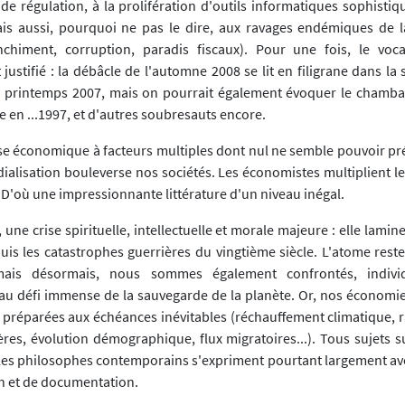
 de régulation, à la prolifération d'outils informatiques sophisti
ais aussi, pourquoi ne pas le dire, aux ravages endémiques de 
anchiment, corruption, paradis fiscaux). Pour une fois, le voc
justifié : la débâcle de l'automne 2008 se lit en filigrane dans la
 printemps 2007, mais on pourrait également évoquer le chamba
e en ...1997, et d'autres soubresauts encore.
se économique à facteurs multiples dont nul ne semble pouvoir préd
ialisation bouleverse nos sociétés. Les économistes multiplient le
 D'où une impressionnante littérature d'un niveau inégal.
, une crise spirituelle, intellectuelle et morale majeure : elle lamin
uis les catastrophes guerrières du vingtième siècle. L'atome res
mais désormais, nous sommes également confrontés, indivi
 au défi immense de la sauvegarde de la planète. Or, nos économie
réparées aux échéances inévitables (réchauffement climatique, r
res, évolution démographique, flux migratoires...). Tous sujets su
t les philosophes contemporains s'expriment pourtant largement ave
n et de documentation.