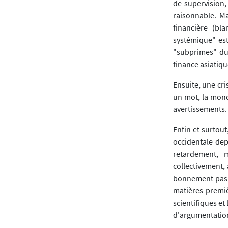
de supervision,
raisonnable. M
financière (bl
systémique" est 
"subprimes" du
finance asiatiqu
Ensuite, une cri
un mot, la mond
avertissements.
Enfin et surtout
occidentale dep
retardement, 
collectivement,
bonnement pas p
matières premiè
scientifiques e
d'argumentatio