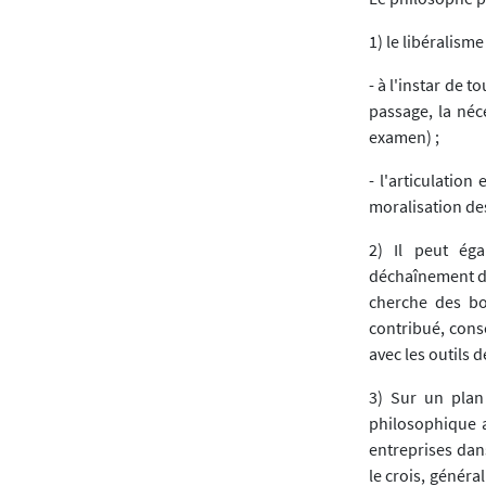
1) le libéralis
- à l'instar de 
passage, la néc
examen) ;
- l'articulatio
moralisation des
2) Il peut éga
déchaînement de
cherche des bou
contribué, cons
avec les outils 
3) Sur un plan 
philosophique a
entreprises dans
le crois, généra