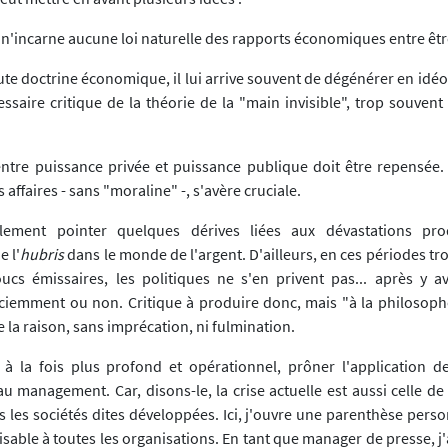
me n'incarne aucune loi naturelle des rapports économiques entre êt
toute doctrine économique, il lui arrive souvent de dégénérer en idéo
essaire critique de la théorie de la "main invisible", trop souven
n entre puissance privée et puissance publique doit être repensée.
 affaires - sans "moraline" -, s'avère cruciale.
lement pointer quelques dérives liées aux dévastations pro
 l'
hubris
dans le monde de l'argent. D'ailleurs, en ces périodes tr
cs émissaires, les politiques ne s'en privent pas... après y a
ciemment ou non. Critique à produire donc, mais "à la philosophe"
de la raison, sans imprécation, ni fulmination.
à la fois plus profond et opérationnel, prôner l'application d
u management. Car, disons-le, la crise actuelle est aussi celle de
 les sociétés dites développées. Ici, j'ouvre une parenthèse perso
lisable à toutes les organisations. En tant que manager de presse, j'