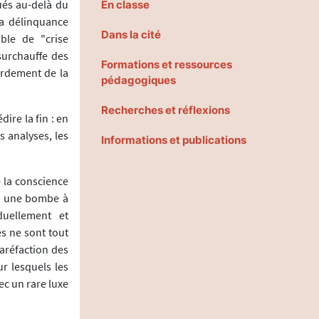
qués au-delà du
En classe
la délinquance
Dans la cité
able de "crise
 surchauffe des
Formations et ressources
rdement de la
pédagogiques
Recherches et réflexions
ire la fin : en
s analyses, les
Informations et publications
e la conscience
te une bombe à
duellement et
s ne sont tout
aréfaction des
r lesquels les
c un rare luxe