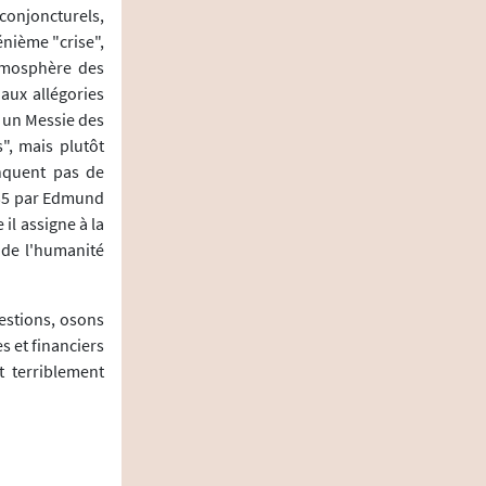
onjoncturels,
nième "crise",
atmosphère des
aux allégories
t un Messie des
", mais plutôt
anquent pas de
935 par Edmund
 il assigne à la
 de l'humanité
uestions, osons
 et financiers
t terriblement