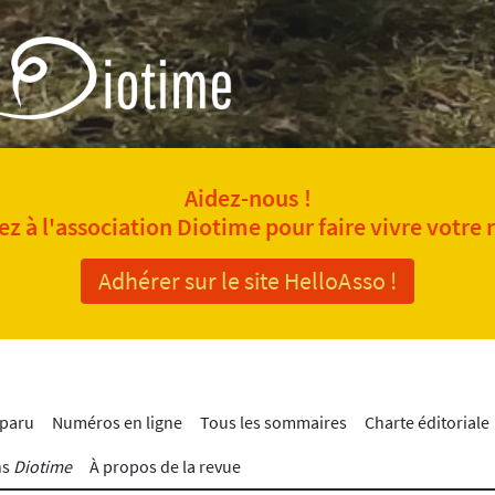
Aidez-nous !
z à l'association Diotime pour faire vivre votre 
Adhérer sur le site HelloAsso !
 paru
Numéros en ligne
Tous les sommaires
Charte éditoriale
ns
Diotime
À propos de la revue