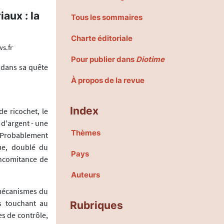
aux : la
Tous les sommaires
Charte éditoriale
s.fr
Pour publier dans
Diotime
r dans sa quête
À propos de la revue
Index
e ricochet, le
 d'argent - une
Thèmes
? Probablement
ue, doublé du
Pays
oncomitance de
Auteurs
 mécanismes du
ts touchant au
Rubriques
s de contrôle,