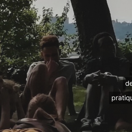
de
pratiq