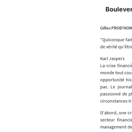
Boulever
Gilles PROD'HO
"Quiconque fait
de vérité qu'êtr
Karl Jaspers
La crise financ
monde tout court
opportunité his
pas. Le journa
passionné de ph
circonstances tr
D'abord, une cr
secteur financ
management des 