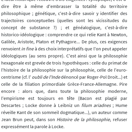
dire être à même d'embrasser la totalité du territoire
philosophique ; génétique, c'est-à-dire savoir y identifier des
trajectoires conceptuelles (quelles sont les vicissitudes du
concept de substance ?) ; et généalogique, c'est-à-dire
historico-idéologique : comprendre ce qui relie Kant à Newton,
Galilée, Aristote, Platon et Pythagore... De plus, ces exigences
renvoient
in fine
à des choix interprétatifs que l'on peut appeler
idéologiques (au sens propre). C'est ainsi que la philosophie
hexagonale est grevée de trois hypothèques : celle du primat de
l'histoire de la philosophie sur la philosophie, celle de l'euro-
centrisme (cf. l'
oubli de l'Inde
dénoncé par Roger-Pol Droit...) et
celle de la filiation primordiale Grèce-France-Allemagne. Pire
encore : alors que, dans toute la philosophie moderne,
l'empirisme est toujours en tête (Bacon est plagié par
Descartes ; Locke donne à Leibniz un
filum ariadnes
; Hume
réveille Kant de son sommeil dogmatique...), un auteur comme
Jean Brun peut, dans son
Histoire de la philosophie
, refuser
expressément la parole à Locke.