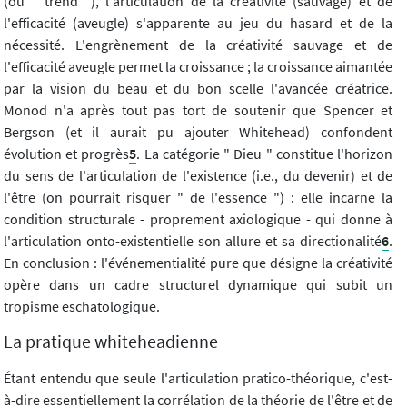
(ou " trend "), l'articulation de la créativité (sauvage) et de
l'efficacité (aveugle) s'apparente au jeu du hasard et de la
nécessité. L'engrènement de la créativité sauvage et de
l'efficacité aveugle permet la croissance ; la croissance aimantée
par la vision du beau et du bon scelle l'avancée créatrice.
Monod n'a après tout pas tort de soutenir que Spencer et
Bergson (et il aurait pu ajouter Whitehead) confondent
évolution et progrès
5
. La catégorie " Dieu " constitue l'horizon
du sens de l'articulation de l'existence (i.e., du devenir) et de
l'être (on pourrait risquer " de l'essence ") : elle incarne la
condition structurale - proprement axiologique - qui donne à
l'articulation onto-existentielle son allure et sa directionalité
6
.
En conclusion : l'événementialité pure que désigne la créativité
opère dans un cadre structurel dynamique qui subit un
tropisme eschatologique.
La pratique whiteheadienne
Étant entendu que seule l'articulation pratico-théorique, c'est-
à-dire essentiellement la corrélation de la théorie de l'être et de