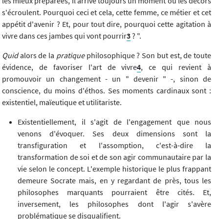
les mieux préparées, il arrive toujours un moment où les décors
s'écroulent. Pourquoi ceci et cela, cette femme, ce métier et cet
appétit d'avenir ? Et, pour tout dire, pourquoi cette agitation à
vivre dans ces jambes qui vont pourrir
3
? ".
Quid
alors de la
pratique
philosophique ? Son but est, de toute
évidence, de favoriser l'art de vivre
4
, ce qui revient à
promouvoir un changement - un " devenir " -, sinon de
conscience, du moins d'éthos. Ses moments cardinaux sont :
existentiel, maïeutique et utilitariste.
Existentiellement, il s'agit de l'engagement que nous
venons d'évoquer. Ses deux dimensions sont la
transfiguration et l'assomption, c'est-à-dire la
transformation de soi et de son agir communautaire par la
vie selon le concept. L'exemple historique le plus frappant
demeure Socrate mais, en y regardant de près, tous les
philosophes marquants pourraient être cités. Et,
inversement, les philosophes dont l'agir s'avère
problématique se disqualifient.