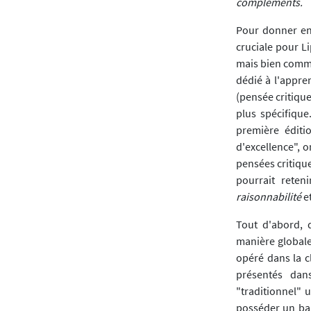
compléments.
Pour donner en
cruciale pour 
mais bien comm
dédié à l'appren
(pensée critique
plus spécifique.
première éditi
d'excellence", 
pensées critique
pourrait reten
raisonnabilité
e
Tout d'abord, 
manière globale 
opéré dans la cl
présentés dan
"traditionnel" 
posséder un bag