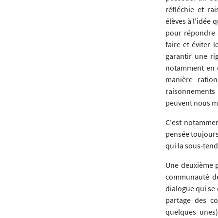
réfléchie et r
élèves à l'idée
pour répondre à
faire et éviter 
garantir une ri
notamment en ce
manière ration
raisonnements d
peuvent nous me
C'est notammen
pensée toujours 
qui la sous-tend
Une deuxième pa
communauté de 
dialogue qui se
partage des co
quelques unes)