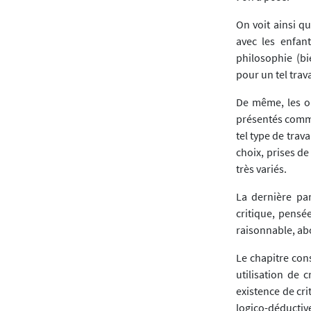
On voit ainsi q
avec les enfan
philosophie (bi
pour un tel travai
De même, les ou
présentés comme
tel type de trav
choix, prises de
très variés.
La dernière par
critique, pensé
raisonnable, ab
Le chapitre cons
utilisation de 
existence de cri
logico-déductiv