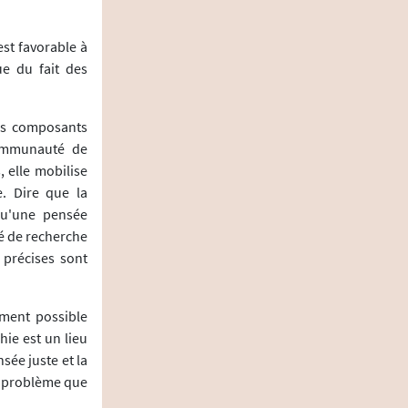
st favorable à
ue du fait des
des composants
communauté de
, elle mobilise
. Dire que la
qu'une pensée
té de recherche
 précises sont
ement possible
hie est un lieu
sée juste et la
un problème que