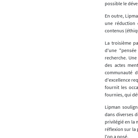
possible le dév
En outre, Lipma
une réduction 
contenus (éthiqu
La troisième pa
d'une "pensée
recherche. Une t
des actes ment
communauté de 
d'excellence req
fournit les occ
fournies, qui dét
Lipman soulign
dans diverses di
privilégié en l
réflexion sur la
l'on a posé.