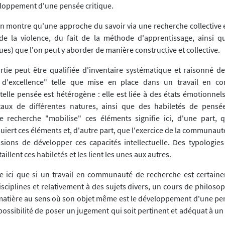
eloppement d'une pensée critique.
n montre qu'une approche du savoir via une recherche collective e
de la violence, du fait de la méthode d'apprentissage, ainsi q
es) que l'on peut y aborder de manière constructive et collective.
rtie peut être qualifiée d'inventaire systématique et raisonné 
 d'excellence" telle que mise en place dans un travail en 
elle pensée est hétérogène : elle est liée à des états émotionnels
aux de différentes natures, ainsi que des habiletés de pensée
recherche "mobilise" ces éléments signifie ici, d'une part, 
uiert ces éléments et, d'autre part, que l'exercice de la communau
asions de développer ces capacités intellectuelle. Des typologies
aillent ces habiletés et les lient les unes aux autres.
e ici que si un travail en communauté de recherche est certain
sciplines et relativement à des sujets divers, un cours de philosop
a matière au sens où son objet même est le développement d'une pen
 possibilité de poser un jugement qui soit pertinent et adéquat à 