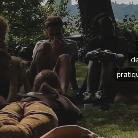
de
pratiq