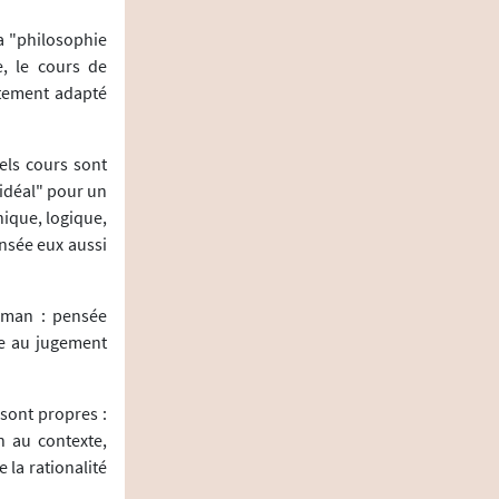
la "philosophie
e, le cours de
itement adapté
els cours sont
idéal" pour un
hique, logique,
ensée eux aussi
ipman : pensée
iée au jugement
 sont propres :
n au contexte,
 la rationalité