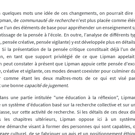
 quelques mots une idée de ces changements, on pourrait dire 
Lipman, de
communauté de recherche
n'est plus placée comme élé
e l'un des éléments de base pour appréhender un enseignement 
tissage de la pensée à l'école. En outre, l'analyse de différents 
, pensée créative, pensée vigilante) y est développée plus en détail
 Si la présentation de la pensée critique constituait déjà l'un de
on, en tant que support privilégié de ce que Lipman appelai
on peut constater à présent que Lipman appuie cette pensée d'exce
, créative et vigilante, ces modes devant coexister pour culminer d
ir comme étant les deux maîtres-mots de ce qui est visé pa
t une bonne
capacité de jugement
.
dans une partie intitulée "une éducation à la réflexion", Lipm
un système d'éducation basé sur la recherche collective et sur un 
asse, sur cette activité de recherche. Si les détails de ces deux 
s les chapitres ultérieurs, Lipman oppose ici à un systèm
une démarche visant à former des personnes qui sont capables, ou
age culturel, de se fabriquer un avis et un positionnement éthi