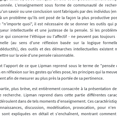
aisonnée. L'enseignement sous forme de communauté de recher
 qu'un savoir ou une conclusion sont fabriqués par des individus (
 un problème qu'ils ont posé de la façon la plus productive pos
le "n'importe quoi", il est nécessaire de se donner les outils qui
gueur intellectuelle et une justesse de la pensée. Si les problèm
 qui concerne l'éthique ou l'affectif - ne peuvent pas toujours ê
nelle (au sens d'une réflexion basée sur la logique formel
éductifs), des outils et des démarches intellectuelles existent
ttre sur la voie d'une pensée raisonnable.
t l'apport de ce que Lipman reprend sous le terme de "pensée c
en réflexion sur les gestes qu'elles pose, les principes qui la meuven
ent afin de mesurer au plus près la portée de sa pertinence.
rtie, plus brève, est entièrement consacrée à la présentation de
recherche. Lipman reprend dans cette partie différentes carac
 déroulent dans de tels moments d'enseignement. Ces caractéristiqu
nnaissances, discussion, modélisation, provocation, pour n'
 sont expliquées en détail et s'enchaînent, montrant comment 