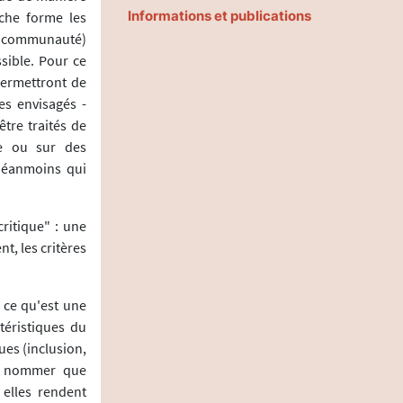
Informations et publications
che forme les
en communauté)
sible. Pour ce
 permettront de
es envisagés -
tre traités de
le ou sur des
 néanmoins qui
ritique" : une
t, les critères
 ce qu'est une
téristiques du
es (inclusion,
en nommer que
elles rendent