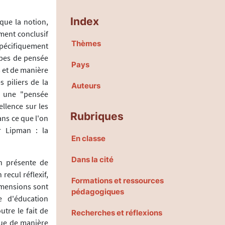
Index
que la notion,
ment conclusif
Thèmes
spécifiquement
types de pensée
Pays
s et de manière
s piliers de la
Auteurs
t une "pensée
llence sur les
Rubriques
ans ce que l'on
r Lipman : la
En classe
Dans la cité
an présente de
recul réflexif,
Formations et ressources
dimensions sont
pédagogiques
e d'éducation
tre le fait de
Recherches et réflexions
que de manière