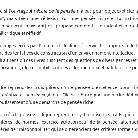
ue si l'ouvrage
À l'école de la pensée
n'a pas pour objet explicite 
ts", mais bien une réflexion sur une pensée riche et formatric
en souvent inexistant) est proposé comme le lieu idéal et parfa
l critique et réflexif.
vrages écrits par l'auteur et destinés à servir de supports à de t
 des tentatives de construction d'un environnement intellectuel "
ail au sens où ces livres suscitent des questions de divers genres (ét
 positions, etc.) et mobilisent des actes mentaux et habiletés de p
tie reprend les trois piliers d'une pensée d'excellence pour L
e créative et pensée vigilante. Elle se clôture par une partie déd
outissement d'une démarche de pensée riche.
acré à la pensée critique reprend et systématise des traits qui lui
critères, de normes, exercice autocorrectif de la pensée, attentio
tères de "raisonnabilité" qui se différencient des critères formels de
e.