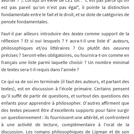
avorter ?"). Lorsqu'un élève de CE1 dit : "C'est pas parce qu'on
est pas pareil qu'on n'est pas égal", il pointe la distinction
fondamentale entre le fait et le droit, et se dote de catégories de
pensée fondamentales.
Faut-il par ailleurs introduire des
textes
comme support de la
réflexion ? Et si oui lesquels ? Y aura-t-il une liste d'
auteurs
,
philosophiques et/ou littéraires ? Ou plutôt des
oeuvres
précises ? Seront-elles obligatoires, ou fournira-t-on comme en
français une liste parmi laquelle choisir ? Un nombre minimal
de textes sera-t-il requis dans l'année ?
Ce qui va de soi en terminale (il faut des auteurs, et partant des
textes), est en discussion à l'école primaire. Certains pensent
qu'il suffit de partir de questions, et surtout des questions des
enfants pour apprendre à philosopher. D'autres affirment que
des textes peuvent être d'excellents supports pour faire surgir
un questionnement : ils fournissent une altérité, et confrontent
à une activité de lecture, complémentaire à l'oral de la
discussion. Les romans philosophiques de Lipman et de son