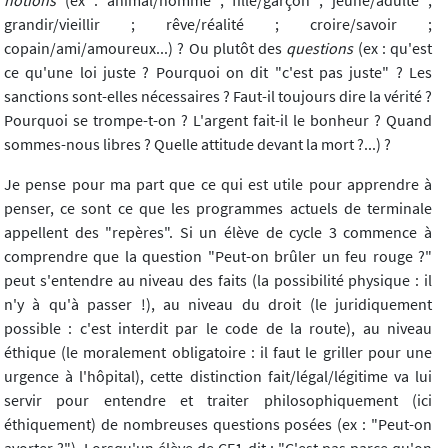
notions
(ex : animal/homme ; fille/garçon ; jeune/adulte ;
grandir/vieillir ; rêve/réalité ; croire/savoir ;
copain/ami/amoureux...) ? Ou plutôt des
questions
(ex : qu'est
ce qu'une loi juste ? Pourquoi on dit "c'est pas juste" ? Les
sanctions sont-elles nécessaires ? Faut-il toujours dire la vérité ?
Pourquoi se trompe-t-on ? L'argent fait-il le bonheur ? Quand
sommes-nous libres ? Quelle attitude devant la mort ?...) ?
Je pense pour ma part que ce qui est utile pour apprendre à
penser, ce sont ce que les programmes actuels de terminale
appellent des "repères". Si un élève de cycle 3 commence à
comprendre que la question "Peut-on brûler un feu rouge ?"
peut s'entendre au niveau des faits (la possibilité physique : il
n'y à qu'à passer !), au niveau du droit (le juridiquement
possible : c'est interdit par le code de la route), au niveau
éthique (le moralement obligatoire : il faut le griller pour une
urgence à l'hôpital), cette distinction fait/légal/légitime va lui
servir pour entendre et traiter philosophiquement (ici
éthiquement) de nombreuses questions posées (ex : "Peut-on