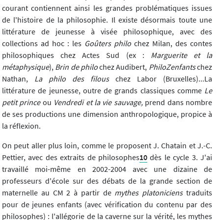
courant contiennent ainsi les grandes problématiques issues
de l'histoire de la philosophie. Il existe désormais toute une
littérature de jeunesse à visée philosophique, avec des
collections ad hoc : les
Goûters philo
chez Milan, des contes
philosophiques chez Actes Sud (ex :
Marguerite et la
métaphysique
),
Brin de philo
chez Audibert,
PhiloZenfants
chez
Nathan,
La philo des filous
chez Labor (Bruxelles)...La
littérature de jeunesse, outre de grands classiques comme
Le
petit prince
ou
Vendredi et la vie sauvage,
prend dans nombre
de ses productions une dimension anthropologique, propice à
la réflexion.
On peut aller plus loin, comme le proposent J. Chatain et J.-C.
Pettier, avec des extraits de philosophes
10
dès le cycle 3. J'ai
travaillé moi-même en 2002-2004 avec une dizaine de
professeurs d'école sur des débats de la grande section de
maternelle au CM 2 à partir de
mythes platoniciens
traduits
pour de jeunes enfants (avec vérification du contenu par des
philosophes) : l'allégorie de la caverne sur la vérité, les mythes