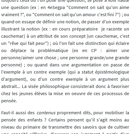
toujours ceux où l'on pose une question, se pose à voix haute
une question (ex : en 4eSegpa "Comment on sait qu'on aime
vraiment ?", ou "Comment on sait qu'un amour c'est fini ?") ; ou
quand on essaye de définir une notion, de passer d'un exemple
illustrant la notion (ex : en cours préparatoire je raconte un
cauchemar) à un attribut de son concept (un cauchemar, c'est
un "rêve qui fait peur") ; où l'on fait une distinction qui éclaire
ou déplace la problématique (ex en CP : aimer une
personne/aimer une chose ; une personne grande/une grande
personne) ; ou quand dans une argumentation on passe de
l'exemple à un contre exemple (qui a statut épistémologique
d'argument), ou d'un contre exemple à un argument plus
abstrait... La visée philosophique consisterait donc à favoriser
chez les jeunes élèves la mise en oeuvre de ces processus de
pensée.
Faut-il aussi des
contenus
proprement dits, pour mobiliser la
pensée des enfants ? Certains pensent qu'il s'agit moins au
niveau du primaire de transmettre des savoirs que de cultiver