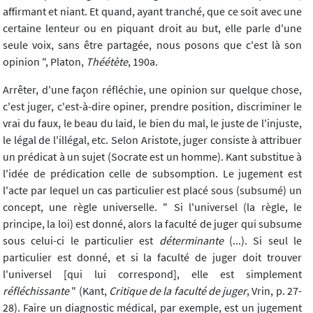
affirmant et niant. Et quand, ayant tranché, que ce soit avec une
certaine lenteur ou en piquant droit au but, elle parle d'une
seule voix, sans être partagée, nous posons que c'est là son
opinion ", Platon,
Théétète
, 190a.
Arrêter, d'une façon réfléchie, une opinion sur quelque chose,
c'est juger, c'est-à-dire opiner, prendre position, discriminer le
vrai du faux, le beau du laid, le bien du mal, le juste de l'injuste,
le légal de l'illégal, etc. Selon Aristote, juger consiste à attribuer
un prédicat à un sujet (Socrate est un homme). Kant substitue à
l'idée de prédication celle de subsomption. Le jugement est
l'acte par lequel un cas particulier est placé sous (subsumé) un
concept, une règle universelle. " Si l'universel (la règle, le
principe, la loi) est donné, alors la faculté de juger qui subsume
sous celui-ci le particulier est
déterminante
(...). Si seul le
particulier est donné, et si la faculté de juger doit trouver
l'universel [qui lui correspond], elle est simplement
réfléchissante
" (Kant,
Critique de la faculté de juger
, Vrin, p. 27-
28). Faire un diagnostic médical, par exemple, est un jugement