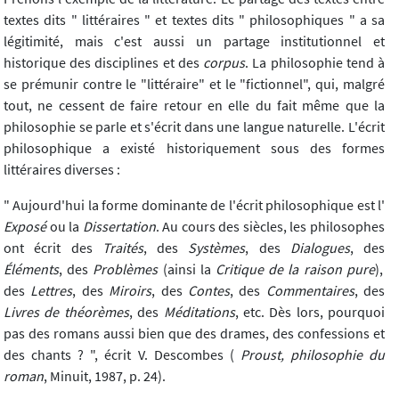
textes dits " littéraires " et textes dits " philosophiques " a sa
légitimité, mais c'est aussi un partage institutionnel et
historique des disciplines et des
corpus
. La philosophie tend à
se prémunir contre le "littéraire" et le "fictionnel", qui, malgré
tout, ne cessent de faire retour en elle du fait même que la
philosophie se parle et s'écrit dans une langue naturelle. L'écrit
philosophique a existé historiquement sous des formes
littéraires diverses :
" Aujourd'hui la forme dominante de l'écrit philosophique est l'
Exposé
ou la
Dissertation
. Au cours des siècles, les philosophes
ont écrit des
Traités
, des
Systèmes
, des
Dialogues
, des
Éléments
, des
Problèmes
(ainsi la
Critique de la raison pure
),
des
Lettres
, des
Miroirs
, des
Contes
, des
Commentaires
, des
Livres de théorèmes
, des
Méditations
, etc. Dès lors, pourquoi
pas des romans aussi bien que des drames, des confessions et
des chants ? ", écrit V. Descombes (
Proust, philosophie du
roman
, Minuit, 1987, p. 24).