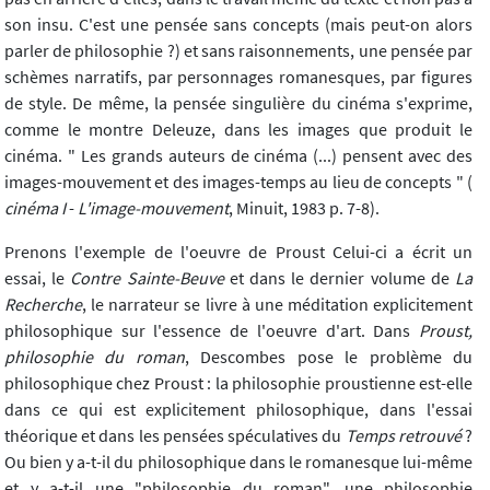
son insu. C'est une pensée sans concepts (mais peut-on alors
parler de philosophie ?) et sans raisonnements, une pensée par
schèmes narratifs, par personnages romanesques, par figures
de style. De même, la pensée singulière du cinéma s'exprime,
comme le montre Deleuze, dans les images que produit le
cinéma. " Les grands auteurs de cinéma (...) pensent avec des
images-mouvement et des images-temps au lieu de concepts " (
cinéma I
-
L'image-mouvement
, Minuit, 1983 p. 7-8).
Prenons l'exemple de l'oeuvre de Proust Celui-ci a écrit un
essai, le
Contre Sainte-Beuve
et dans le dernier volume de
La
Recherche
, le narrateur se livre à une méditation explicitement
philosophique sur l'essence de l'oeuvre d'art. Dans
Proust,
philosophie du roman
, Descombes pose le problème du
philosophique chez Proust : la philosophie proustienne est-elle
dans ce qui est explicitement philosophique, dans l'essai
théorique et dans les pensées spéculatives du
Temps retrouvé
?
Ou bien y a-t-il du philosophique dans le romanesque lui-même
et y a-t-il une "philosophie du roman", une philosophie