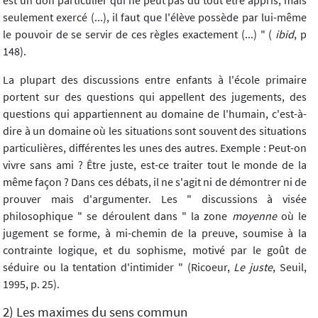
est un don particulier qui ne peut pas du tout être appris, mais
seulement exercé (...), il faut que l'élève possède par lui-même
le pouvoir de se servir de ces règles exactement (...) " (
ibid
, p
148).
La plupart des discussions entre enfants à l'école primaire
portent sur des questions qui appellent des jugements, des
questions qui appartiennent au domaine de l'humain, c'est-à-
dire à un domaine où les situations sont souvent des situations
particulières, différentes les unes des autres. Exemple : Peut-on
vivre sans ami ? Être juste, est-ce traiter tout le monde de la
même façon ? Dans ces débats, il ne s'agit ni de démontrer ni de
prouver mais d'argumenter. Les " discussions à visée
philosophique " se déroulent dans " la zone
moyenne
où le
jugement se forme, à mi-chemin de la preuve, soumise à la
contrainte logique, et du sophisme, motivé par le goût de
séduire ou la tentation d'intimider " (Ricoeur,
Le juste
, Seuil,
1995, p. 25).
2) Les maximes du sens commun