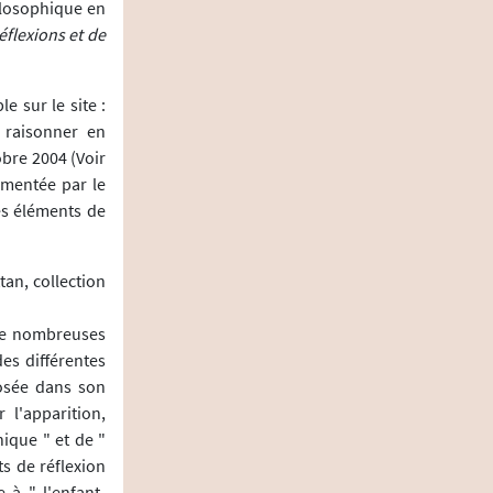
ilosophique en
éflexions et de
e sur le site :
 raisonner en
obre 2004 (Voir
imentée par le
es éléments de
tan, collection
 de nombreuses
es différentes
osée dans son
 l'apparition,
ique " et de "
s de réflexion
 à " l'enfant-