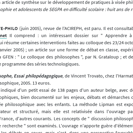
n article de synthèse sur le développement de pratiques à visée ph
ophie et adolescents de SEGPA en difficulté scolaire : huit ans de r
E-PHILO
(juin 2005), revue de l'ACIREPH, est paru. Il est consultabl
net
Il comprend : un intéressant dossier sur " Apprendre à
ui résume certaines interventions faites au colloque des 23/24 oct
janvier 2005) ; un article sur une forme de débat en classe, expér
u GFEN : " Le colloque des philosophes ", par N. Grataloup ; et d
le programme des séries technologiques.
osophe, Essai philopédagogique
, de Vincent Trovato, chez l'Harmat
sophique, 2005. 13 euros.
 indiqué d'un petit essai de 138 pages d'un auteur belge, avec
sophiques, bien documenté sur les enjeux, débats et démarches d
sée philosophique avec les enfants. La méthode Lipman est exp
ateur et structuré, mais elle est relativisée dans l'ouvrage par
ance, d'autres courants. Les concepts de " discussion philosoph
recherche " sont examinés. L'ouvrage n'apporte guère d'élément
es débats en cours, mais c'est, dans une perspective favorable