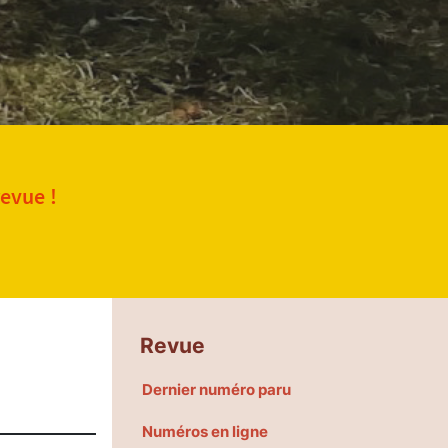
revue !
Revue
Dernier numéro paru
Numéros en ligne