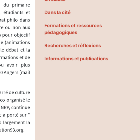
le du primaire
, étudiants et
Dans la cité
bat-philo dans
Formations et ressources
ure ou non aux
pédagogiques
 pour objectif
le (animations
Recherches et réflexions
le débat et la
ormations et de
Informations et publications
ou avoir plus
00 Angers (mail
arré de culture
co-organisé le
INRP, continue
e a porté sur "
s largement la
ation93.org