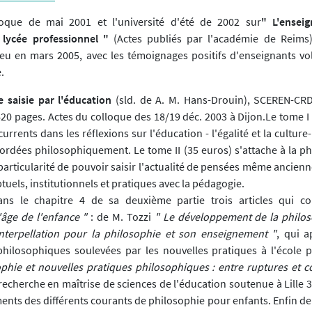
loque de mai 2001 et l'université d'été de 2002 sur
" L'ensei
 lycée professionnel "
(Actes publiés par l'académie de Reims
ieu en mars 2005, avec les témoignages positifs d'enseignants vo
.
e saisie par l'éducation
(sld. de A. M. Hans-Drouin), SCEREN-CR
620 pages. Actes du colloque des 18/19 déc. 2003 à Dijon.Le tome I
rrents dans les réflexions sur l'éducation - l'égalité et la culture- 
ordées philosophiquement. Le tome II (35 euros) s'attache à la phi
articularité de pouvoir saisir l'actualité de pensées même ancienn
uels, institutionnels et pratiques avec la pédagogie.
ns le chapitre 4 de sa deuxième partie trois articles qui c
'âge de l'enfance "
: de M. Tozzi
" Le développement de la philos
interpellation pour la philosophie et son enseignement "
, qui a
philosophiques soulevées par les nouvelles pratiques à l'école p
phie et nouvelles pratiques philosophiques : entre ruptures et c
recherche en maîtrise de sciences de l'éducation soutenue à Lille 3,
nts des différents courants de philosophie pour enfants. Enfin de J