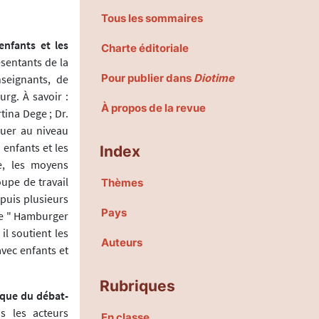
Tous les sommaires
enfants et les
Charte éditoriale
sentants de la
Pour publier dans
Diotime
seignants, de
rg. À savoir :
À propos de la revue
tina Dege ; Dr.
aluer au niveau
 enfants et les
Index
e, les moyens
oupe de travail
Thèmes
uis plusieurs
Pays
 Le " Hamburger
il soutient les
Auteurs
avec enfants et
Rubriques
ique du débat-
s les acteurs
En classe