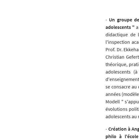
-
Un groupe de 
adolescents "
a
didactique de 
l'inspection ac
Prof. Dr. Ekkeha
Christian Gefer
théorique, prat
adolescents (à
d'enseignement,
se consacre au
années (modèle d
Modell " s'appui
évolutions polit
adolescents au n
-
Création à An
philo à l'école