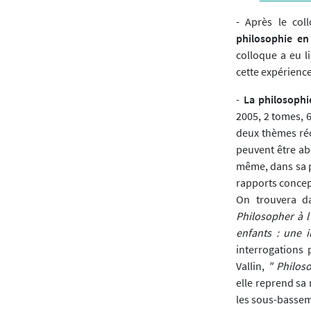
- Après le col
philosophie en
colloque a eu l
cette expérience
-
La philosophi
2005, 2 tomes, 
deux thèmes récu
peuvent être ab
même, dans sa p
rapports concept
On trouvera da
Philosopher à l
enfants : une 
interrogations 
Vallin,
" Philoso
elle reprend sa 
les sous-basseme