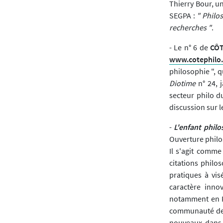
Thierry Bour, u
SEGPA :
" Philos
recherches "
.
- Le n° 6 de
CÔT
www.cotephilo.
philosophie ", q
Diotime
n° 24, 
secteur philo d
discussion sur 
-
L'enfant phil
Ouverture philo
Il s'agit comme
citations philo
pratiques à vi
caractère innov
notamment en Fr
communauté de 
nouveaux dans l