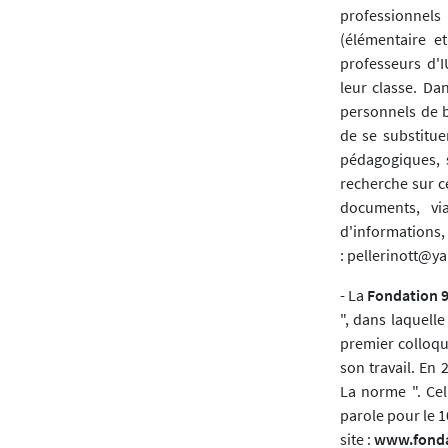
professionnels
(élémentaire e
professeurs d'I
leur classe. Da
personnels de b
de se substitue
pédagogiques, s
recherche sur c
documents, via
d'informations, 
: pellerinott@ya
- La
Fondation 
", dans laquell
premier colloqu
son travail. En 
La norme ". Cel
parole pour le 
site :
www.fonda