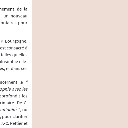
gnement de la
), un nouveau
lontaires pour
DP Bourgogne,
 est consacré à
telles qu'elles
losophie elle-
es, et dans ses
oncernent le
"
ophie avec les
pprofondit les
rimaire. De C.
ontinuité "
, où
 pour clarifier
.-C. Pettier et