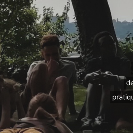
de
pratiq