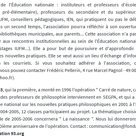
 de l'Éducation nationale : instituteurs et professeurs d'éco
t pré-élémentaire), professeurs du secondaire et du supérieur
UFM, conseillers pédagogiques, IEN, qui pratiquent ou pas le dé
ns un second temps, l'association pourra réfléchir à son ouvert
ibliothèques municipales, aux parents... Cette association n'a pas
r aux rencontres institutionnelles au sein de l'Éducation nationa
tages IUFM...). Elle a pour but de poursuivre et d'approfondir 
es nouvelles pratiques. Elle se veut aussi un lieu d'échange d'inf
 les courriels. Si vous souhaitez adhérer à l'association, 
vous pouvez contacter Frédéric Pellerin, 4 rue Marcel Pagnol - 49 0
hoo.fr).
93
, qui la première, a monté en 1996 l'opération " Carré de nature, c
e des professeurs de philosophie interviennent en SEGPA, et qui a 
e national sur les nouvelles pratiques philosophiques en 2001 à l'
2004-2005, 12 classes participaient au projet. La thématique choisi
le de 2005-2006 concernera " La naissance ". Nous lui donneron
10ième anniversaire de l'opération. Contact : communication@fond
tion 93.org