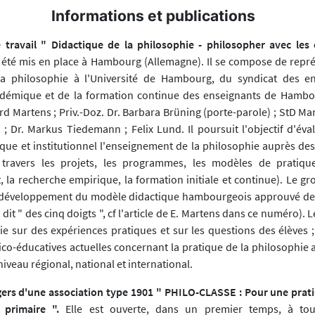
Informations et publications
travail " Didactique de la philosophie - philosopher avec les 
 été mis en place à Hambourg (Allemagne). Il se compose de repré
la philosophie à l'Université de Hambourg, du syndicat des en
adémique et de la formation continue des enseignants de Hambou
rd Martens ; Priv.-Doz. Dr. Barbara Brüning (porte-parole) ; StD Mar
t ; Dr. Markus Tiedemann ; Felix Lund. Il poursuit l'objectif d'év
ique et institutionnel l'enseignement de la philosophie auprès des
 travers les projets, les programmes, les modèles de pratiqu
 la recherche empirique, la formation initiale et continue). Le gr
 développement du modèle didactique hambourgeois approuvé dep
it " des cinq doigts ", cf l'article de E. Martens dans ce numéro).
e sur des expériences pratiques et sur les questions des élèves ; 
ico-éducatives actuelles concernant la pratique de la philosophie 
iveau régional, national et international.
gers d'une association type 1901 " PHILO-CLASSE : Pour une prat
 primaire ".
Elle est ouverte, dans un premier temps, à tou