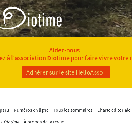
Aidez-nous !
z à l'association Diotime pour faire vivre votre 
Adhérer sur le site HelloAsso !
 paru
Numéros en ligne
Tous les sommaires
Charte éditoriale
ns
Diotime
À propos de la revue