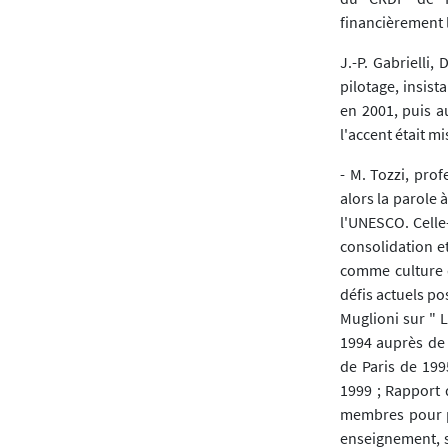
financièrement 
J.-P. Gabrielli
pilotage, insist
en 2001, puis a
l'accent était m
- M. Tozzi, pro
alors la parole 
l'UNESCO. Celle-
consolidation e
comme culture de
défis actuels po
Muglioni sur " 
1994 auprès de 
de Paris de 199
1999 ; Rapport 
membres pour pu
enseignement, 