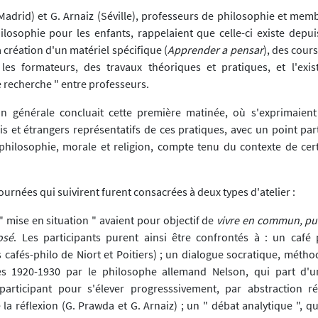
(Madrid) et G. Arnaiz (Séville), professeurs de philosophie et mem
losophie pour les enfants, rappelaient que celle-ci existe depui
 création d'un matériel spécifique (
Apprender a pensar
), des cours
 les formateurs, des travaux théoriques et pratiques, et l'exi
recherche " entre professeurs.
n générale concluait cette première matinée, où s'exprimaient 
s et étrangers représentatifs de ces pratiques, avec un point part
philosophie, morale et religion, compte tenu du contexte de cer
urnées qui suivirent furent consacrées à deux types d'atelier :
e " mise en situation " avaient pour objectif de
vivre en commun, pui
osé
. Les participants purent ainsi être confrontés à : un café
 cafés-philo de Niort et Poitiers) ; un dialogue socratique, méth
s 1920-1930 par le philosophe allemand Nelson, qui part d'u
participant pour s'élever progresssivement, par abstraction ré
e la réflexion (G. Prawda et G. Arnaiz) ; un " débat analytique ", qu