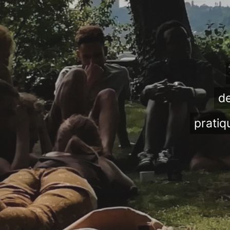
de
pratiq