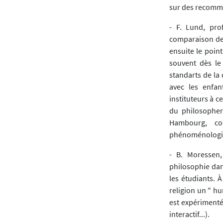
sur des recomm
- F. Lund, pro
comparaison des
ensuite le poin
souvent dès le
standarts de la
avec les enfan
instituteurs à c
du philosopher
Hambourg, co
phénoménologiqu
- B. Moressen,
philosophie dan
les étudiants. 
religion un " h
est expérimenté
interactif...).