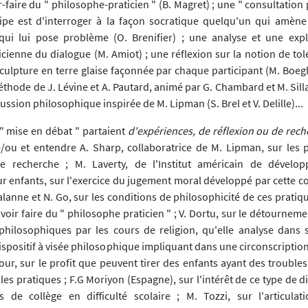
-faire du " philosophe-praticien " (B. Magret) ; une " consultatio
cipe est d'interroger à la façon socratique quelqu'un qui amèn
qui lui pose problème (O. Brenifier) ; une analyse et une expl
icienne du dialogue (M. Amiot) ; une réflexion sur la notion de to
ulpture en terre glaise façonnée par chaque participant (M. Boegli
hode de J. Lévine et A. Pautard, animé par G. Chambard et M. Silla
ussion philosophique inspirée de M. Lipman (S. Brel et V. Delille)...
e " mise en débat " partaient
d'expériences, de réflexion ou de rec
e/ou et entendre A. Sharp, collaboratrice de M. Lipman, sur les p
 recherche ; M. Laverty, de l'Institut américain de dévelo
r enfants, sur l'exercice du jugement moral développé par cette
alanne et N. Go, sur les conditions de philosophicité de ces pratiqu
avoir faire du " philosophe praticien " ; V. Dortu, sur le détournem
philosophiques par les cours de religion, qu'elle analyse dans s
dispositif à visée philosophique impliquant dans une circonscriptio
Bour, sur le profit que peuvent tirer des enfants ayant des trouble
lles pratiques ; F.G Moriyon (Espagne), sur l'intérêt de ce type de 
s de collège en difficulté scolaire ; M. Tozzi, sur l'articula