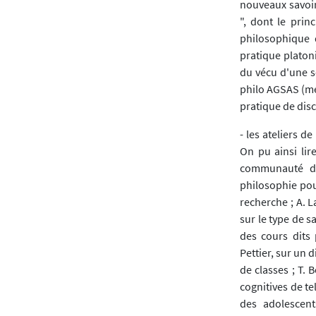
nouveaux savoir
", dont le prin
philosophique 
pratique platon
du vécu d'une sc
philo AGSAS (mét
pratique de disc
- les ateliers d
On pu ainsi lir
communauté de
philosophie pou
recherche ; A. L
sur le type de s
des cours dits 
Pettier, sur un 
de classes ; T. 
cognitives de te
des adolescent