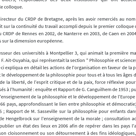
le colloque.
, Directeur du CRDP de Bretagne, après les avoir remerciés au no
ait sur la continuité du travail accompli depuis le premier colloque 
u CRDP de Rennes en 2002, de Nanterre en 2003, de Caen en 2004
is sur la dimension européenne.
fesseur des universités à Montpellier 3, qui animait la première m
à F. Ait-Ouyahia, qui représentait la section " Philosophie et scienc
ci expliqua en détail les actions de l'organisation en faveur de la p
t le développement de la philosophie pour tous et à tous les âges 
 la liberté, de l'esprit critique et de la paix, force réflexive pour
sés à l'humanité : enquête et Rapport de G. Canguilhem de 1953 ; pu
L'enseignement de la philosophie et le développement de l'Europe 
66 pays, approfondissant le lien entre philosophie et démocratie
5 ; Rapport de M. Sasseville sur la philosophie pour enfants da
de Hengelbrock sur l'enseignement de la morale ; consultation ac
blier un état des lieux en 2006 afin de repérer dans les pays l'
son cloisonnement ou son détournement à des fins idéologiques