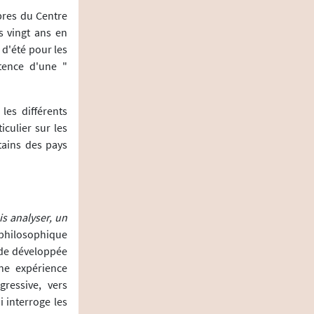
bres du Centre
s vingt ans en
 d'été pour les
stence d'une "
les différents
iculier sur les
tains des pays
s analyser, un
 philosophique
ode développée
ne expérience
gressive, vers
i interroge les