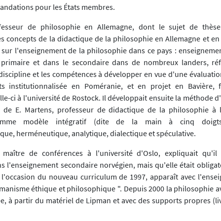
andations pour les États membres.
fesseur de philosophie en Allemagne, dont le sujet de thèse
 concepts de la didactique de la philosophie en Allemagne et en F
t sur l'enseignement de la philosophie dans ce pays : enseignemen
 primaire et dans le secondaire dans de nombreux landers, réf
 discipline et les compétences à développer en vue d'une évaluatio
ts institutionnalisée en Poméranie, et en projet en Bavière, 
elle-ci à l'université de Rostock. Il développait ensuite la méthode 
 de E. Martens, professeur de didactique de la philosophie à l
mme modèle intégratif (dite de la main à cinq doigt
e, herméneutique, analytique, dialectique et spéculative.
 maître de conférences à l'université d'Oslo, expliquait qu'i
s l'enseignement secondaire norvégien, mais qu'elle était obligat
À l'occasion du nouveau curriculum de 1997, apparaît avec l'ense
umanisme éthique et philosophique ". Depuis 2000 la philosophie av
e, à partir du matériel de Lipman et avec des supports propres (l