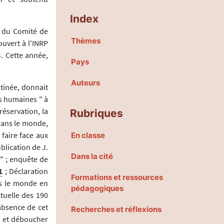
Index
m du Comité de
Thèmes
ouvert à l'INRP
. Cette année,
Pays
Auteurs
atinée, donnait
es humaines " à
réservation, la
Rubriques
dans le monde,
 faire face aux
En classe
blication de J.
Dans la cité
" ; enquête de
1
; Déclaration
Formations et ressources
ns le monde en
pédagogiques
tuelle des 190
absence de cet
Recherches et réflexions
, et déboucher