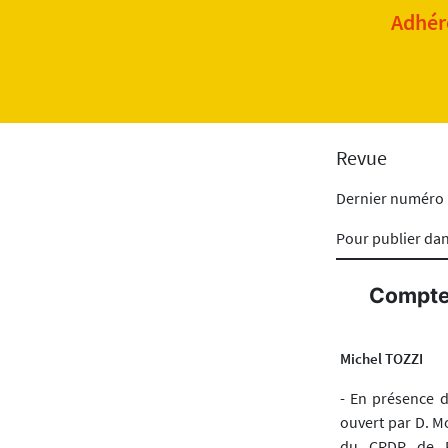
Adhére
Revue
Dernier numéro
Pour publier da
Compte-
Michel TOZZI
- En présence d
ouvert par D. M
du CRDP de Po