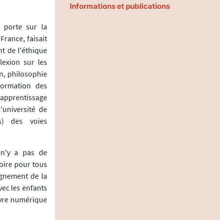
Informations et publications
 porte sur la
rance, faisait
t de l'éthique
lexion sur les
n, philosophie
formation des
d'apprentissage
'université de
s) des voies
l n'y a pas de
oire pour tous
ignement de la
ec les enfants
ivre numérique