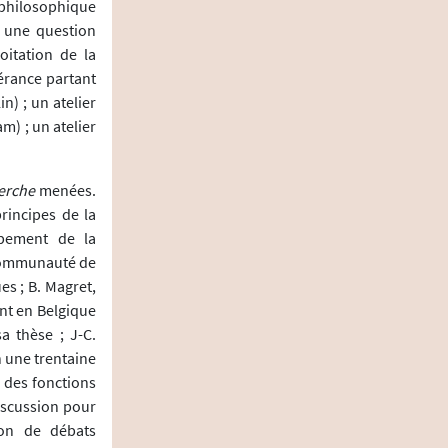
n philosophique
e une question
oitation de la
lérance partant
n) ; un atelier
m) ; un atelier
herche
menées.
rincipes de la
ppement de la
 communauté de
es ; B. Magret,
ent en Belgique
a thèse ; J-C.
n une trentaine
s des fonctions
discussion pour
tion de débats