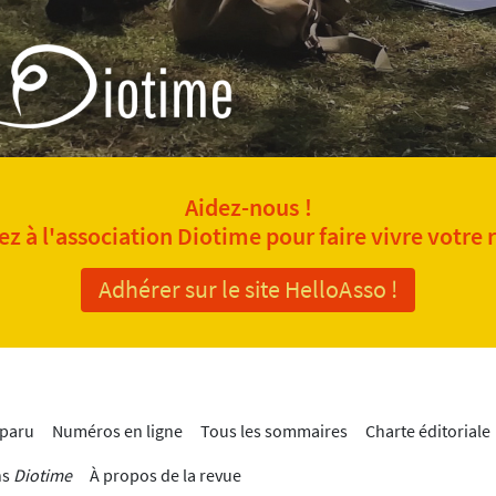
Aidez-nous !
z à l'association Diotime pour faire vivre votre 
Adhérer sur le site HelloAsso !
 paru
Numéros en ligne
Tous les sommaires
Charte éditoriale
ns
Diotime
À propos de la revue