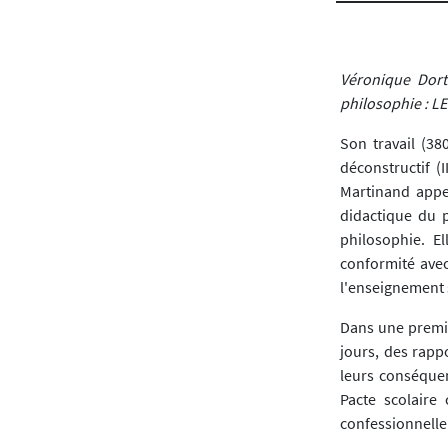
Véronique Dortu
philosophie : 
Son travail (380
déconstructif (I
Martinand appel
didactique du p
philosophie. E
conformité avec
l'enseignement 
Dans une premièr
jours, des rappo
leurs conséquen
Pacte scolaire
confessionnelle