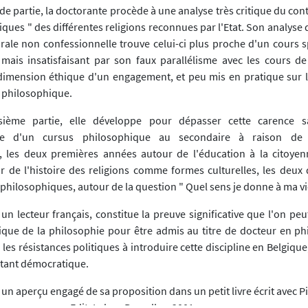
e partie, la doctorante procède à une analyse très critique du con
hiques " des différentes religions reconnues par l'Etat. Son analy
ale non confessionnelle trouve celui-ci plus proche d'un cours 
mais insatisfaisant par son faux parallélisme avec les cours de 
 dimension éthique d'un engagement, et peu mis en pratique sur l
 philosophique.
sième partie, elle développe pour dépasser cette carence s
ue d'un cursus philosophique au secondaire à raison de
 les deux premières années autour de l'éducation à la citoyen
r de l'histoire des religions comme formes culturelles, les deux 
hilosophiques, autour de la question " Quel sens je donne à ma vie
 un lecteur français, constitue la preuve significative que l'on pe
ique de la philosophie pour être admis au titre de docteur en phil
 les résistances politiques à introduire cette discipline en Belgiqu
rtant démocratique.
un aperçu engagé de sa proposition dans un petit livre écrit avec Pi
 au programme
, Edit. Labor, Bruxelles, 2001.