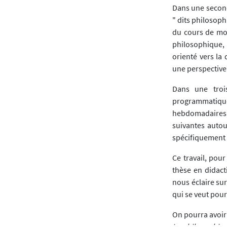
Dans une second
" dits philosop
du cours de mor
philosophique, 
orienté vers la
une perspective
Dans une troi
programmatiq
hebdomadaires,
suivantes autou
spécifiquement p
Ce travail, pour
thèse en didact
nous éclaire sur
qui se veut pou
On pourra avoir 
La philosophie