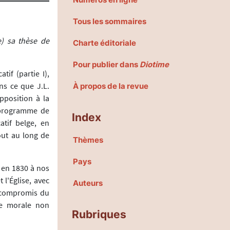
Tous les sommaires
e) sa thèse de
Charte éditoriale
Pour publier dans
Diotime
tif (partie I),
ans ce que J.L.
À propos de la revue
pposition à la
n programme de
Index
atif belge, en
out au long de
Thèmes
Pays
e en 1830 à nos
 l'Église, avec
Auteurs
e compromis du
 de morale non
Rubriques