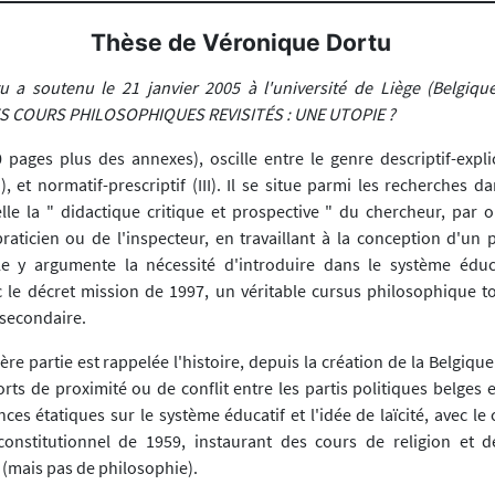
Thèse de Véronique Dortu
 a soutenu le 21 janvier 2005 à l'université de Liège (Belgiqu
LES COURS PHILOSOPHIQUES REVISITÉS : UNE UTOPIE ?
 pages plus des annexes), oscille entre le genre descriptif-explica
I), et normatif-prescriptif (III). Il se situe parmi les recherches d
le la " didactique critique et prospective " du chercheur, par o
raticien ou de l'inspecteur, en travaillant à la conception d'u
lle y argumente la nécessité d'introduire dans le système éduc
 le décret mission de 1997, un véritable cursus philosophique t
secondaire.
e partie est rappelée l'histoire, depuis la création de la Belgiqu
rts de proximité ou de conflit entre les partis politiques belges et
ces étatiques sur le système éducatif et l'idée de laïcité, avec l
 constitutionnel de 1959, instaurant des cours de religion et
 (mais pas de philosophie).