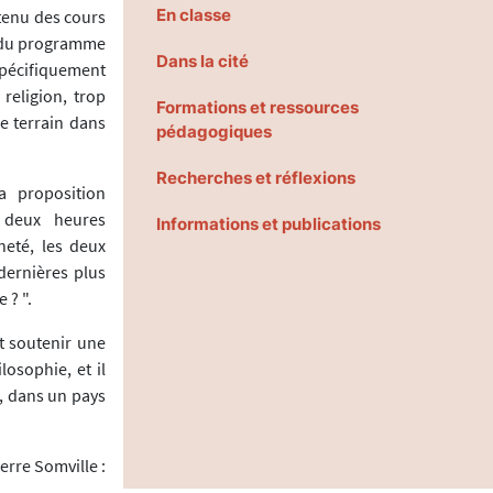
En classe
tenu des cours
se du programme
Dans la cité
spécifiquement
religion, trop
Formations et ressources
e terrain dans
pédagogiques
Recherches et réflexions
a proposition
 deux heures
Informations et publications
neté, les deux
dernières plus
 ? ".
ut soutenir une
osophie, et il
e, dans un pays
erre Somville :