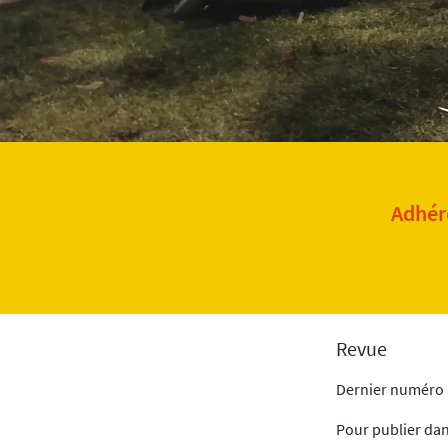
Adhére
Revue
Dernier numéro
Pour publier da