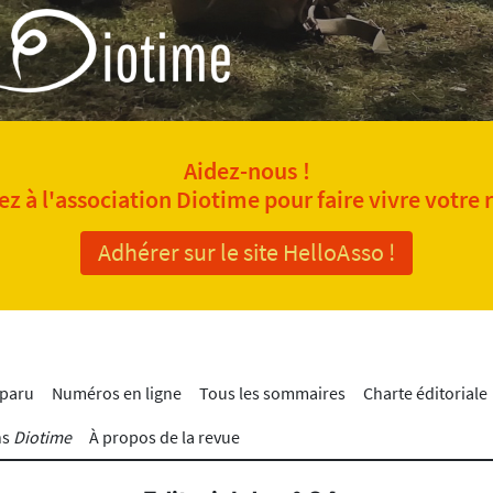
Aidez-nous !
z à l'association Diotime pour faire vivre votre 
Adhérer sur le site HelloAsso !
 paru
Numéros en ligne
Tous les sommaires
Charte éditoriale
ns
Diotime
À propos de la revue