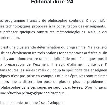
Editorial du n° 24
des programmes français de philosophie continue. On connaît 
ries technologiques proposée à la consultation des enseignants
it présager quelques ouvertures méthodologiques. Mais la der
e orientation.
f, c'est une plus grande détermination du programme. Mais celle-ci
 lie pas étroitement les trois notions fondamentales arrêtées au lib
 : il y aura donc encore une multiplicité de problématiques possib
 la préparation de l'examen. Il s'agit d'affirmer l'unité de 
ans toutes les séries : mais du coup la spécificité des enseigne
giques n'est pas prise en compte. Enfin les épreuves sont mainte
, alors que la dissertation pose de plus en plus de problème a
la philosophie dans ces séries ne seront pas levées. D'où l'urgenc
ne réflexion pédagogique et didactique...
la philosophie continue à se développer.