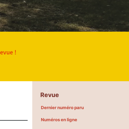
revue !
Revue
Dernier numéro paru
Numéros en ligne