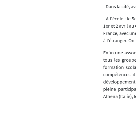
- Dans la cité, 
- A l'école : le
1er et 2 avril a
France, avec une
à l'étranger. On 
Enfin une assoc
tous les groupe
formation scola
compétences d'
développement d'
pleine particip
Athena (Italie), l
Télécharger l'ar