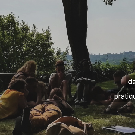
de
pratiq