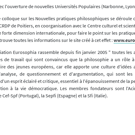
avec l'ouverture de nouvelles Universités Populaires (Narbonne, Lyon,
 5e colloque sur les Nouvelles pratiques philosophiques se déroule 
u CRDP de Poitiers, en coorganisation avec le Centre culturel et scie
 forte dimension internationale, pour faire le point sur les pratiqu
trouve toutes les informations sur le site créé à cet effet :
www.europ
iation Eurosophia rassemble depuis fin janvier 2005 " toutes les a
s de travail qui sont convaincus que la philosophie a un rôle à
ire des jeunes européens, car elle apporte une culture d'idées 
analyse, de questionnement et d'argumentation, qui sont les 
un esprit éclairé et critique, essentiel à l'épanouissement de la p
ation à la vie démocratique. Les membres fondateurs sont l'Aci
e Cef-Spf (Portugal), la Sepfi (Espagne) et la Sfi (Italie).
ticle
Diotime, n°24 (01/2005)