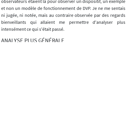
observateurs étaient là pour observer un dispositif, un exemple
et non un modèle de fonctionnement de DVP. Je ne me sentais
ni jugée, ni notée, mais au contraire observée par des regards
bienveillants qui allaient me permettre d'analyser plus
intensément ce qui s'était passé.
ANALYSE PLUS GÉNÉRALE
La phase de recherche personnelle avant la DVP ne peut être
quantifiable au niveau du temps et de la qualité. Certains élèves
se sont plus ou moins impliqués dans cette recherche. Trop de
paramètres entrent en ligne de compte : leur motivation, leur
capacité à rédiger, les échanges qu'ils ont pu avoir avec leurs
proches, leur besoin d'entendre le point de vue des autres pour
pouvoir réagir ensuite...
Seule, la classe de 5ième a fait un lien entre l'histoire Le Vieux
étudiée en classe et la DVP (voir dans la synthèse : notre âme
d'enfant). Je pense que c'est dû au fait que la DVP a eu lieu dans
la même semaine que la lecture, contrairement aux autres