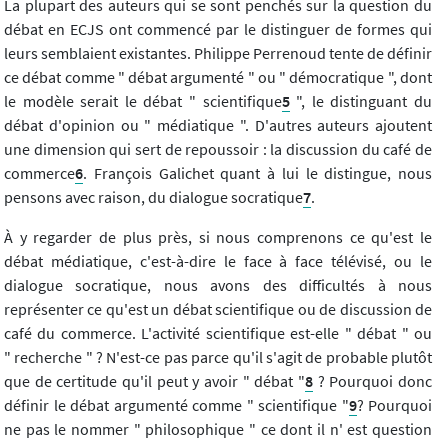
La plupart des auteurs qui se sont penchés sur la question du
débat en ECJS ont commencé par le distinguer de formes qui
leurs semblaient existantes. Philippe Perrenoud tente de définir
ce débat comme " débat argumenté " ou " démocratique ", dont
le modèle serait le débat " scientifique
5
", le distinguant du
débat d'opinion ou " médiatique ". D'autres auteurs ajoutent
une dimension qui sert de repoussoir : la discussion du café de
commerce
6
. François Galichet quant à lui le distingue, nous
pensons avec raison, du dialogue socratique
7
.
À y regarder de plus près, si nous comprenons ce qu'est le
débat médiatique, c'est-à-dire le face à face télévisé, ou le
dialogue socratique, nous avons des difficultés à nous
représenter ce qu'est un débat scientifique ou de discussion de
café du commerce. L'activité scientifique est-elle " débat " ou
" recherche " ? N'est-ce pas parce qu'il s'agit de probable plutôt
que de certitude qu'il peut y avoir " débat "
8
? Pourquoi donc
définir le débat argumenté comme " scientifique "
9
? Pourquoi
ne pas le nommer " philosophique " ce dont il n' est question