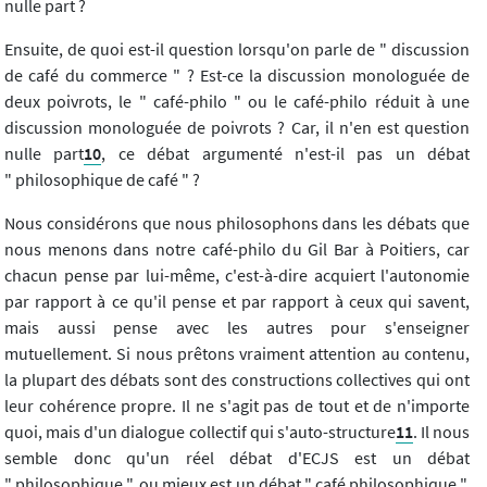
nulle part ?
Ensuite, de quoi est-il question lorsqu'on parle de " discussion
de café du commerce " ? Est-ce la discussion monologuée de
deux poivrots, le " café-philo " ou le café-philo réduit à une
discussion monologuée de poivrots ? Car, il n'en est question
nulle part
10
, ce débat argumenté n'est-il pas un débat
" philosophique de café " ?
Nous considérons que nous philosophons dans les débats que
nous menons dans notre café-philo du Gil Bar à Poitiers, car
chacun pense par lui-même, c'est-à-dire acquiert l'autonomie
par rapport à ce qu'il pense et par rapport à ceux qui savent,
mais aussi pense avec les autres pour s'enseigner
mutuellement. Si nous prêtons vraiment attention au contenu,
la plupart des débats sont des constructions collectives qui ont
leur cohérence propre. Il ne s'agit pas de tout et de n'importe
quoi, mais d'un dialogue collectif qui s'auto-structure
11
. Il nous
semble donc qu'un réel débat d'ECJS est un débat
" philosophique ", ou mieux est un débat " café philosophique ",