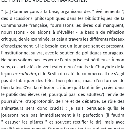
" [...] Commençons à la base, organisons des " évé nements ",
des discussions philosophiques dans les bibliothèques de la
Communauté française, fournissons les livres qui manquent,
nourrissons - ou aidons à s'éveiller - le besoin de réflexion
critique, de vie examinée, et cela à travers les différents réseaux
d'enseignement. Si le besoin est un jour pré sent et pressant,
l'institutionnel suivra, avec le soutien de politiques courageux.
Ne nous voilons pas les yeux : l'entreprise est périlleuse. À mon
sens, ces activités doivent éviter deux écueils : le Charybde de la
leçon
ex cathedra
, et le Scylla du café du commerce. Il ne s'agit
pas de fabriquer des têtes bien pleines, mais d'en former de
bien faites. C'est la réflexion critique qu'il faut initier, créer dans
le public des élèves (et, pourquoi pas, des adultes?) l'envie de
poursuivre, d'approfondir, de lire et de débattre. Le rôle des
animateurs sera donc crucial : je suis persuadé qu'ils le
joueront non pas immédiatement à la perfection (il faudra
" essuyer les plâtres " et souvent rectifier le tir), mais avec
qualité et dévouement. Et nous ferons tout ce qui est en notre