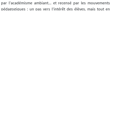
par l'académisme ambiant... et recensé par les mouvements
pédagogiques : un pas vers l'intérêt des élèves, mais tout en
restant dans une matrice classique. À quand la promotion de
discussions philosophiques dans la classe, de formes
diversifiées d'écriture philosophique, la définition de
compétences réflexives etc.?
Télécharger l'article
Diotime, n°13 (03/2002)
Article précédent
Article suivant
Contacts
Mentions légales