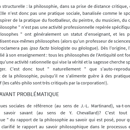
structurelle : la philosophie, dans sa prise de distance critique,
 Elle n'est donc pas une pratique sociale, banalisée comme le spor
nspirer de la pratique du footballeur, du peintre, du musicien, du 
philosophe " n'est pas une activité professionnelle repérée spécif
hilosophes " ont généralement un statut d'enseignant, et les 
disent eux-mêmes philosophes (alors qu'un professeur de sciences d
 proclamera pas
ipso facto
biologiste ou géologue). Dès l'origine, l
lié à son enseignement : tous les philosophes de l'Antiquité ont fo
qu'une activité rationnelle qui vise la vérité et la sagesse cherche
ager. C'est donc tout " naturellement " que s'auto-reprod
de la philosophie, puisqu'il ne s'alimente guère à des pratiqu
 (les cafés-philo sont très critiqués par la corporation!).
SAVANT PROBLÉMATIQUE
ues sociales de référence (au sens de J.-L. Martinand), va-t-on
n savoir savant (au sens de Y. Chevallard)? C'est tout
ue " du rapport de la philosophie au savoir qui est posé, pour q
 clarifié le rapport au savoir philosophique dans le processus