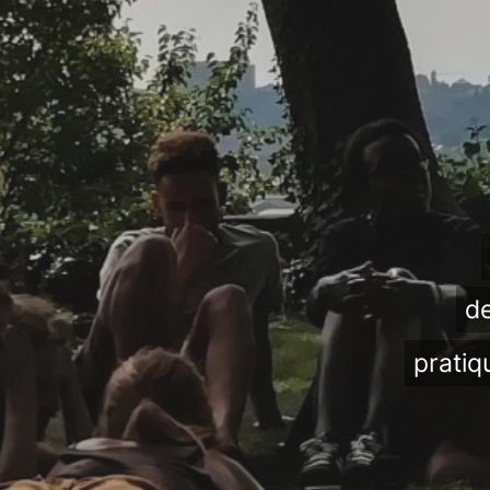
de
pratiq