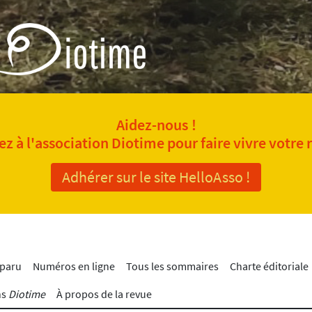
Aidez-nous !
z à l'association Diotime pour faire vivre votre 
Adhérer sur le site HelloAsso !
 paru
Numéros en ligne
Tous les sommaires
Charte éditoriale
ns
Diotime
À propos de la revue