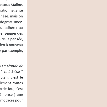
 sous Staline.
rationnelle se
échèse, mais on
le dogmatisme
2
.
eut adhérer au
d'enseigner des
e de la pensée,
bien à nouveau
ie par exemple,
ns
Le Monde de
 " catéchèse "
plan, c'est le
firment toutes
rde-fou, c'est
mémoriser) une
s motrices pour