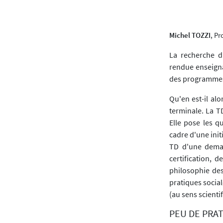
Michel TOZZI
, Pr
La recherche di
rendue enseigna
des programmes 
Qu'en est-il al
terminale. La T
Elle pose les q
cadre d'une init
TD d'une deman
certification, 
philosophie des 
pratiques social
(au sens scienti
PEU DE PRA