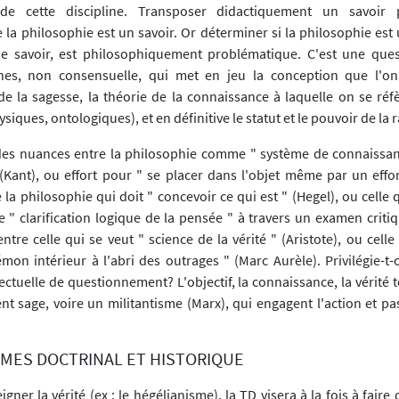
 de cette discipline. Transposer didactiquement un savoir 
a philosophie est un savoir. Or déterminer si la philosophie est u
de savoir, est philosophiquement problématique. C'est une que
hes, non consensuelle, qui met en jeu la conception que l'on 
de la sagesse, la théorie de la connaissance à laquelle on se réfè
iques, ontologiques), et en définitive le statut et le pouvoir de la r
 des nuances entre la philosophie comme " système de connaissan
(Kant), ou effort pour " se placer dans l'objet même par un effort
 la philosophie qui doit " concevoir ce qui est " (Hegel), ou celle q
e " clarification logique de la pensée " à travers un examen criti
entre celle qui se veut " science de la vérité " (Aristote), ou celle
mon intérieur à l'abri des outrages " (Marc Aurèle). Privilégie-t-
ctuelle de questionnement? L'objectif, la connaissance, la vérité 
 sage, voire un militantisme (Marx), qui engagent l'action et pa
GMES DOCTRINAL ET HISTORIQUE
seigner la vérité (ex : le hégélianisme), la TD visera à la fois à fai